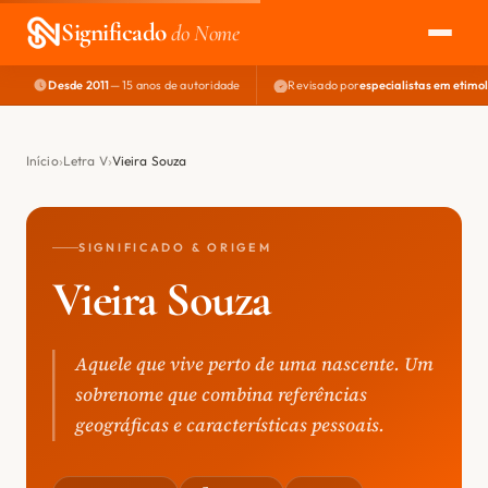
Significado
do Nome
Desde 2011
— 15 anos de autoridade
Revisado por
especialistas em etimo
EXPLORAR
NOME PERFEITO
Início
Letra V
Vieira Souza
ÁREA DO DEV
SIGNIFICADO & ORIGEM
Vieira Souza
Aquele que vive perto de uma nascente. Um
sobrenome que combina referências
geográficas e características pessoais.