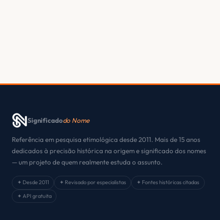
Significado
do Nome
Referência em pesquisa etimológica desde 2011. Mais de 15 anos
dedicados à precisão histórica na origem e significado dos nomes
— um projeto de quem realmente estuda o assunto.
✦ Desde 2011
✦ Revisado por especialistas
✦ Fontes históricas citadas
✦ API gratuita