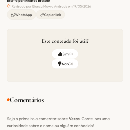
Escrito por: Ricardo Bressan
Revisado por Bianca Mayra Andrade em 19/05/2026
WhatsApp
Copiar link
Este conteúdo foi útil?
Sim
(
0
)
Não
(
0
)
Comentários
Seja o primeiro a comentar sobre
Veras
. Conte-nos uma
curiosidade sobre o nome ou alguém conhecido!