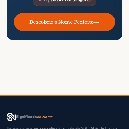
👶 13 pais analisando agora
→
Descobrir o Nome Perfeito
Significado
do Nome
Referência em pesquisa etimológica desde 2011. Mais de 15 anos