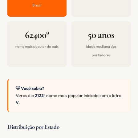
Brasil
62400º
50 anos
nome mais popular do país
idade mediana dos
portadores
💡 Você sabia?
Veras é o
2123º
nome mais popular iniciado com a letra
V
.
Distribuição por Estado