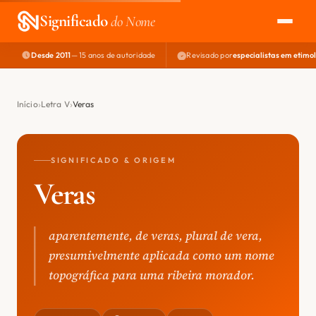
Significado
do Nome
Desde 2011
— 15 anos de autoridade
Revisado por
especialistas em etimo
EXPLORAR
NOME PERFEITO
Início
Letra V
Veras
ÁREA DO DEV
SIGNIFICADO & ORIGEM
Veras
aparentemente, de veras, plural de vera,
presumivelmente aplicada como um nome
topográfica para uma ribeira morador.