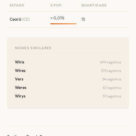
ESTADO
% POP.
QUANTIDADE
< 0,01%
Ceará
(CE)
15
NOMES SIMILARES
Wiris
499 registros
Wires
373 registros
Vers
54 registros
Weres
47 registros
Wirys
37 registros