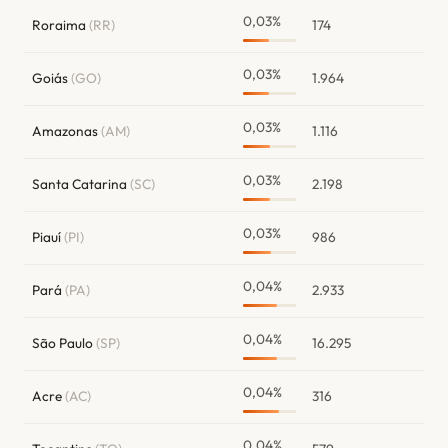
0,03%
Roraima
(RR)
174
0,03%
Goiás
(GO)
1.964
0,03%
Amazonas
(AM)
1.116
0,03%
Santa Catarina
(SC)
2.198
0,03%
Piauí
(PI)
986
0,04%
Pará
(PA)
2.933
0,04%
São Paulo
(SP)
16.295
0,04%
Acre
(AC)
316
0,04%