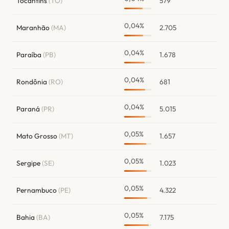
Tocantins
(TO)
579
0,04%
Maranhão
(MA)
2.705
0,04%
Paraíba
(PB)
1.678
0,04%
Rondônia
(RO)
681
0,04%
Paraná
(PR)
5.015
0,05%
Mato Grosso
(MT)
1.657
0,05%
Sergipe
(SE)
1.023
0,05%
Pernambuco
(PE)
4.322
0,05%
Bahia
(BA)
7.175