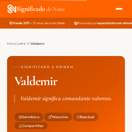
Significado
do Nome
Desde 2011
— 15 anos de autoridade
Revisado por
especialistas em etimo
EXPLORAR
NOME PERFEITO
Início
Letra V
Valdemir
ÁREA DO DEV
SIGNIFICADO & ORIGEM
Valdemir
Valdemir significa comandante valoroso.
Germânica
Masculino
Razoável
Compartilhar