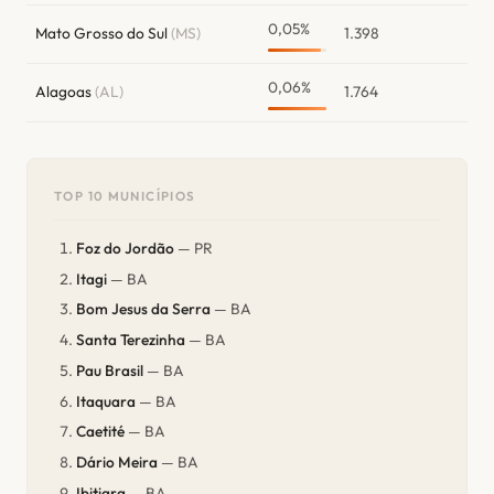
0,05%
Mato Grosso do Sul
(MS)
1.398
0,06%
Alagoas
(AL)
1.764
TOP 10 MUNICÍPIOS
Foz do Jordão
— PR
Itagi
— BA
Bom Jesus da Serra
— BA
Santa Terezinha
— BA
Pau Brasil
— BA
Itaquara
— BA
Caetité
— BA
Dário Meira
— BA
Ibitiara
— BA