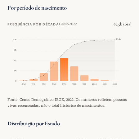
Por período de nascimento
67.5k total
Censo 2022
FREQUÊNCIA POR DÉCADA
67.5k
68k
51k
34k
17k
0
<1940
1940
1950
1960
1970
1980
1990
2000
2010
2020
Fonte: Censo Demográfico IBGE, 2022. Os números refletem pessoas
vivas recenseadas, não o total histórico de nascimentos.
Distribuição por Estado