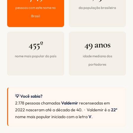
pessoas com este nome no
da população brasileira
Brasil
455º
49 anos
nome mais popular do país
idade mediana dos
portadores
💡 Você sabia?
2.178 pessoas chamadas
Valdemir
recenseadas em
2022 nasceram até a década de 40. · Valdemir é o
22º
nome mais popular iniciado com a letra
V
.