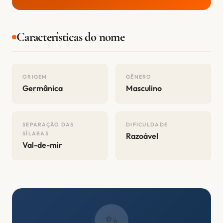
Características do nome
ORIGEM
GÊNERO
Germânica
Masculino
SEPARAÇÃO DAS
DIFICULDADE
SÍLABAS
Razoável
Val-de-mir
✨