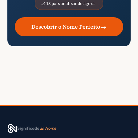
🌙 13 pais analisando agora
→
Descobrir o Nome Perfeito
Significado
do Nome