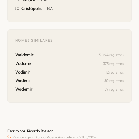
Cristópolis
— BA
NOMES SIMILARES
Waldemir
5.094 registros
Vademir
375 registros
Vadimir
112 registros
Wadimir
80 registros
Wademir
59 registros
Escrito por: Ricardo Bressan
Revisado por Bianca Mayra Andrade em 19/05/2026