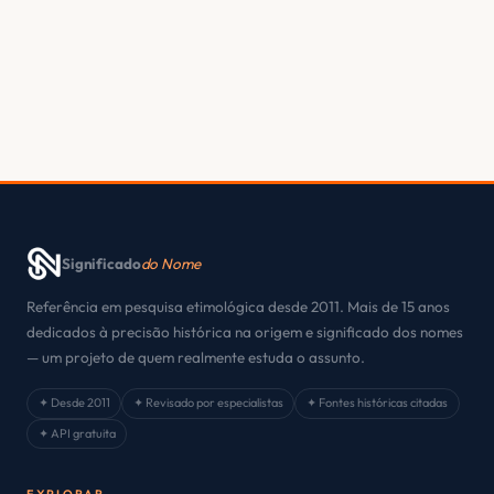
Significado
do Nome
Referência em pesquisa etimológica desde 2011. Mais de 15 anos
dedicados à precisão histórica na origem e significado dos nomes
— um projeto de quem realmente estuda o assunto.
✦ Desde 2011
✦ Revisado por especialistas
✦ Fontes históricas citadas
✦ API gratuita
EXPLORAR