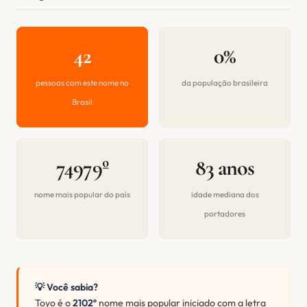
42
0%
pessoas com este nome no
da população brasileira
Brasil
74979º
83 anos
nome mais popular do país
idade mediana dos
portadores
💡 Você sabia?
Toyo é o
2102º
nome mais popular iniciado com a letra