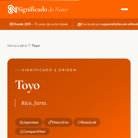
Significado
do Nome
Desde 2011
— 15 anos de autoridade
Revisado por
especialistas em etimo
EXPLORAR
NOME PERFEITO
Início
Letra T
Toyo
ÁREA DO DEV
SIGNIFICADO & ORIGEM
Toyo
Rico, farto.
Japonesa
Masculino
Razoável
Compartilhar