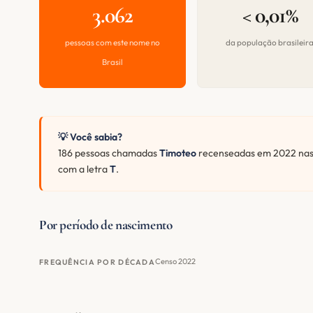
3.062
< 0,01%
pessoas com este nome no
da população brasileir
Brasil
💡 Você sabia?
186 pessoas chamadas
Timoteo
recenseadas em 2022 nasc
com a letra
T
.
Por período de nascimento
Censo 2022
FREQUÊNCIA POR DÉCADA