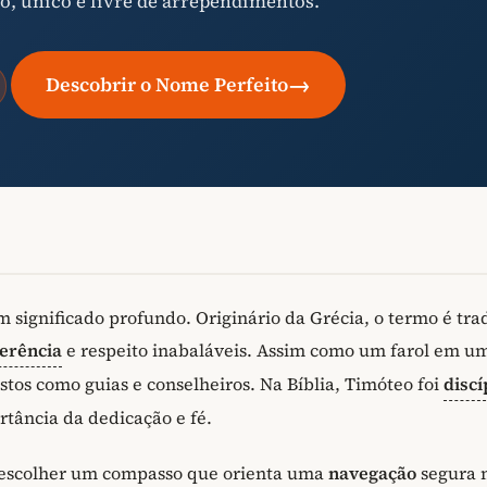
o, único e livre de arrependimentos.
→
Descobrir o Nome Perfeito
significado profundo. Originário da Grécia, o termo é tra
erência
e respeito inabaláveis. Assim como um farol em u
tos como guias e conselheiros. Na Bíblia, Timóteo foi
discí
rtância da dedicação e fé.
 escolher um compasso que orienta uma
navegação
segura 