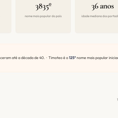
3835º
36 anos
a
nome mais popular do país
idade mediana dos portad
eram até a década de 40. · Timoteo é o
125º
nome mais popular inicia