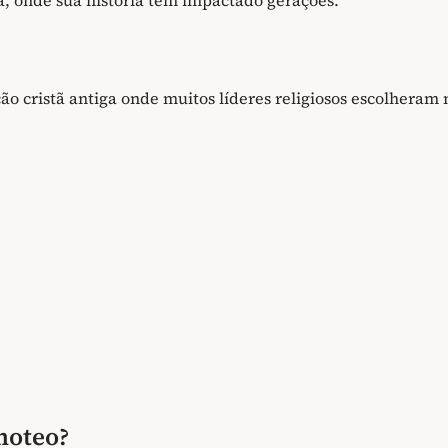
a, onde sua história tem impactado gerações.
ão cristã antiga onde muitos líderes religiosos escolheram
moteo?