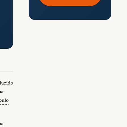
duzido
ma
pulo
na