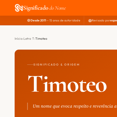
Significado
do Nome
Desde 2011
— 15 anos de autoridade
Revisado por
espe
Início
Letra T
Timoteo
SIGNIFICADO & ORIGEM
Timoteo
Um nome que evoca respeito e reverência a