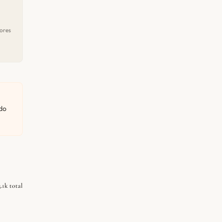
ores
do
3.1k total