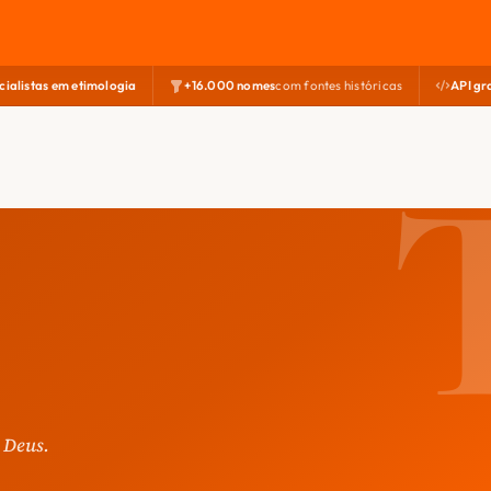
cialistas em etimologia
+16.000 nomes
com fontes históricas
API gr
 Deus.