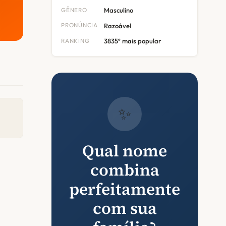
GÊNERO
Masculino
PRONÚNCIA
Razoável
RANKING
3835º mais popular
✨
Qual nome
combina
perfeitamente
com sua