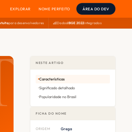
EXPLORAR
NOME PERFEITO
ÁREA DO DEV
atuita
para desenvolvedores
Dados
IBGE 2022
integrados
NESTE ARTIGO
Características
Significado detalhado
Popularidade no Brasil
FICHA DO NOME
ORIGEM
Grega