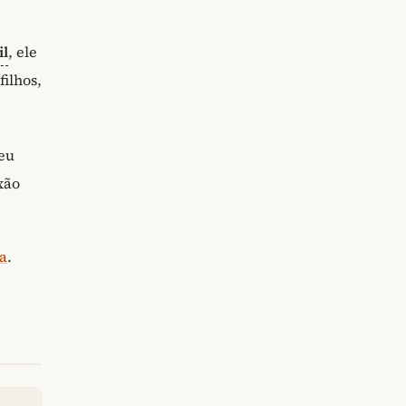
il
, ele
ilhos,
eu
xão
a
.