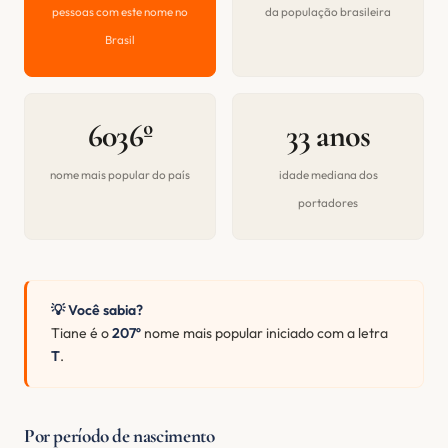
pessoas com este nome no
da população brasileira
Brasil
6036º
33 anos
nome mais popular do país
idade mediana dos
portadores
💡 Você sabia?
Tiane é o
207º
nome mais popular iniciado com a letra
T
.
Por período de nascimento