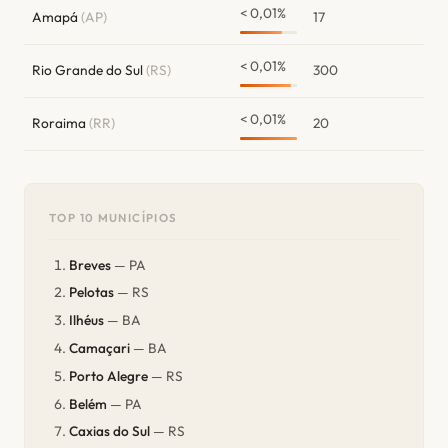
< 0,01%
Amapá
(AP)
17
< 0,01%
Rio Grande do Sul
(RS)
300
< 0,01%
Roraima
(RR)
20
TOP 10 MUNICÍPIOS
Breves
— PA
Pelotas
— RS
Ilhéus
— BA
Camaçari
— BA
Porto Alegre
— RS
Belém
— PA
Caxias do Sul
— RS