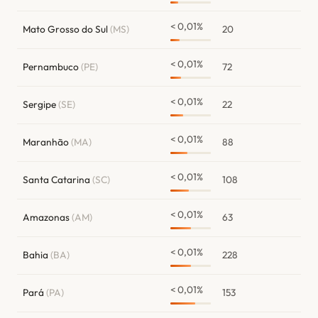
< 0,01%
Mato Grosso do Sul
(MS)
20
< 0,01%
Pernambuco
(PE)
72
< 0,01%
Sergipe
(SE)
22
< 0,01%
Maranhão
(MA)
88
< 0,01%
Santa Catarina
(SC)
108
< 0,01%
Amazonas
(AM)
63
< 0,01%
Bahia
(BA)
228
< 0,01%
Pará
(PA)
153