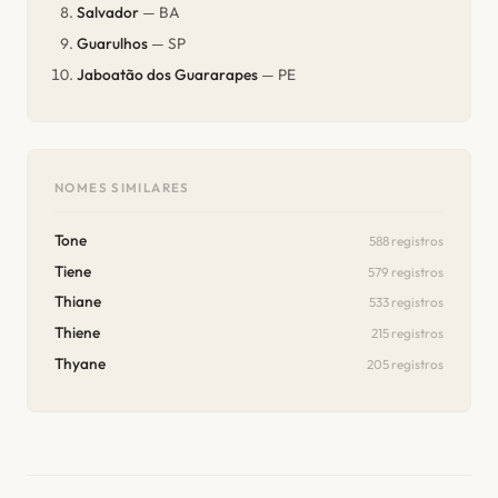
Salvador
— BA
Guarulhos
— SP
Jaboatão dos Guararapes
— PE
NOMES SIMILARES
Tone
588 registros
Tiene
579 registros
Thiane
533 registros
Thiene
215 registros
Thyane
205 registros