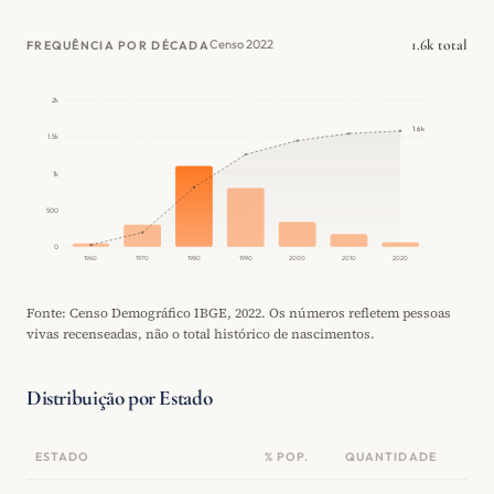
1.6k total
Censo 2022
FREQUÊNCIA POR DÉCADA
2k
1.6k
1.5k
1k
500
0
1960
1970
1980
1990
2000
2010
2020
Fonte: Censo Demográfico IBGE, 2022. Os números refletem pessoas
vivas recenseadas, não o total histórico de nascimentos.
Distribuição por Estado
ESTADO
% POP.
QUANTIDADE