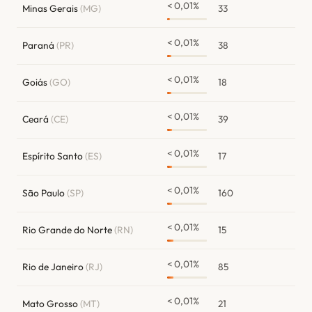
< 0,01%
Minas Gerais
(MG)
33
< 0,01%
Paraná
(PR)
38
< 0,01%
Goiás
(GO)
18
< 0,01%
Ceará
(CE)
39
< 0,01%
Espírito Santo
(ES)
17
< 0,01%
São Paulo
(SP)
160
< 0,01%
Rio Grande do Norte
(RN)
15
< 0,01%
Rio de Janeiro
(RJ)
85
< 0,01%
Mato Grosso
(MT)
21