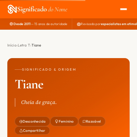
Significado
do Nome
Desde 2011
— 15 anos de autoridade
Revisado por
especialistas em etimo
EXPLORAR
NOME PERFEITO
Início
Letra T
Tiane
ÁREA DO DEV
SIGNIFICADO & ORIGEM
Tiane
Cheia de graça.
Desconhecida
Feminino
Razoável
Compartilhar