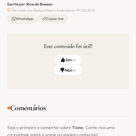
Escrito por: Ricardo Bressan
Revisado por Bianca Mayra Andrade em 19/05/2026
WhatsApp
Copiar link
Este conteúdo foi útil?
Sim
(
0
)
Não
(
0
)
Comentários
Seja o primeiro a comentar sobre
Tiane
. Conte-nos uma
curiosidade sobre o nome ou alguém conhecido!