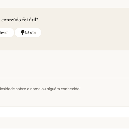
 conteúdo foi útil?
Sim
Não
(
0
)
(
0
)
iosidade sobre o nome ou alguém conhecido!