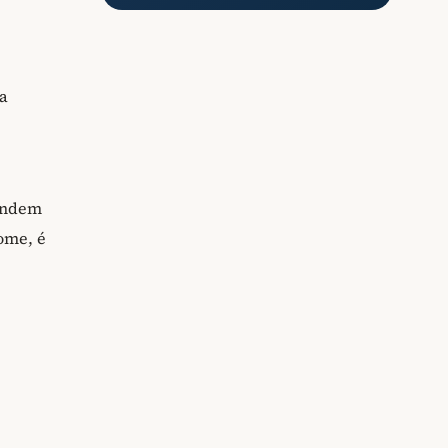
da
tendem
ome, é