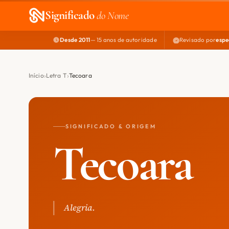
Significado
do Nome
Desde 2011
— 15 anos de autoridade
Revisado por
espe
Início
Letra T
Tecoara
SIGNIFICADO & ORIGEM
Tecoara
Alegria.