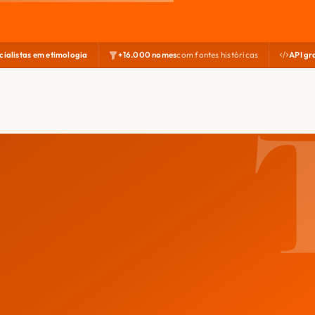
cialistas em etimologia
+16.000 nomes
com fontes históricas
API gr