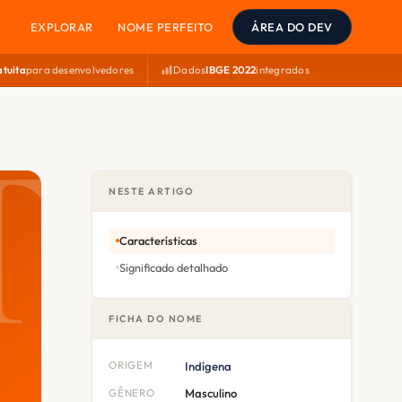
EXPLORAR
NOME PERFEITO
ÁREA DO DEV
atuita
para desenvolvedores
Dados
IBGE 2022
integrados
NESTE ARTIGO
Características
Significado detalhado
FICHA DO NOME
ORIGEM
Indígena
GÊNERO
Masculino