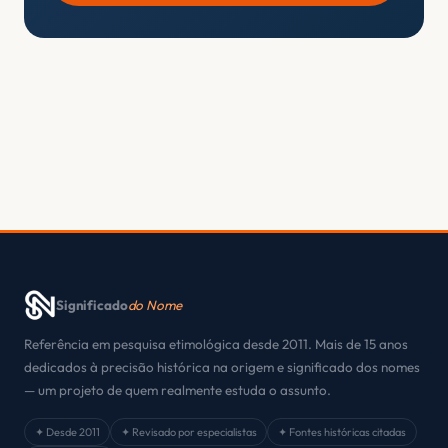
Significado
do Nome
Referência em pesquisa etimológica desde 2011. Mais de 15 anos
dedicados à precisão histórica na origem e significado dos nomes
— um projeto de quem realmente estuda o assunto.
✦ Desde 2011
✦ Revisado por especialistas
✦ Fontes históricas citadas