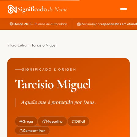
Significado
do Nome
Desde 2011
— 15 anos de autoridade
Revisado por
especialistas em etimo
EXPLORAR
NOME PERFEITO
Início
Letra T
Tarcisio Miguel
ÁREA DO DEV
SIGNIFICADO & ORIGEM
Tarcisio Miguel
Aquele que é protegido por Deus.
Grega
Masculino
Difícil
Compartilhar