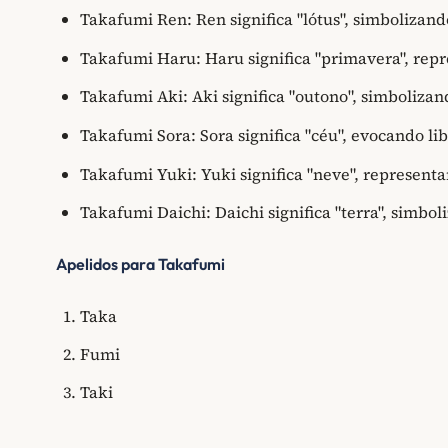
Takafumi Ren: Ren significa "lótus", simbolizan
Takafumi Haru: Haru significa "primavera", rep
Takafumi Aki: Aki significa "outono", simboliza
Takafumi Sora: Sora significa "céu", evocando l
Takafumi Yuki: Yuki significa "neve", represent
Takafumi Daichi: Daichi significa "terra", simbo
Apelidos para Takafumi
Taka
Fumi
Taki