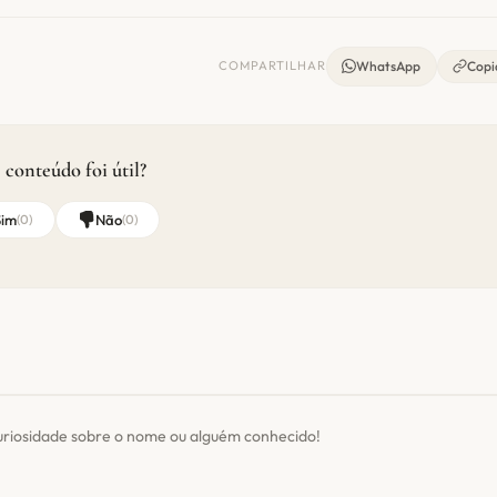
COMPARTILHAR
WhatsApp
Copia
 conteúdo foi útil?
Sim
Não
(
0
)
(
0
)
uriosidade sobre o nome ou alguém conhecido!