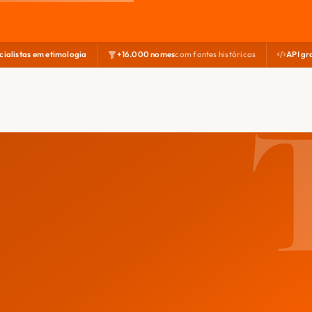
cialistas em etimologia
+16.000 nomes
com fontes históricas
API gr