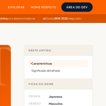
EXPLORAR
NOME PERFEITO
ÁREA DO DEV
atuita
para desenvolvedores
Dados
IBGE 2022
integrados
NESTE ARTIGO
Características
Significado detalhado
FICHA DO NOME
ORIGEM
Japonesa
GÊNERO
Masculino