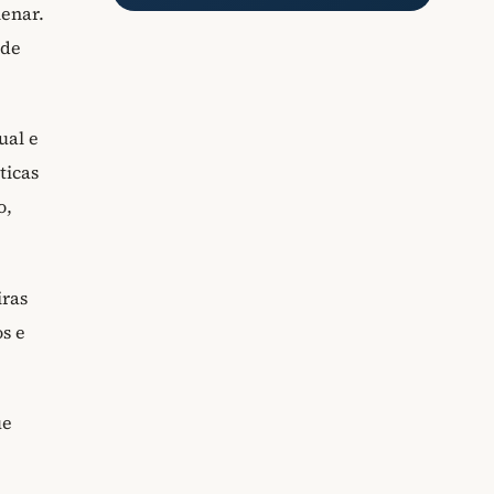
lenar.
 de
ual e
ticas
o,
iras
s e
ue