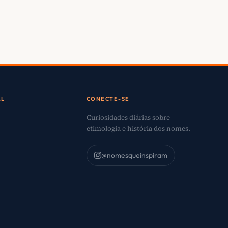
AL
CONECTE-SE
Curiosidades diárias sobre
etimologia e história dos nomes.
@nomesqueinspiram
o