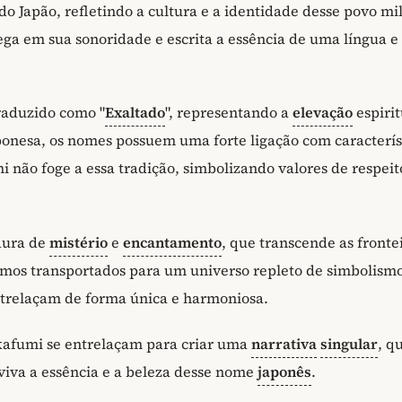
o Japão, refletindo a cultura e a identidade desse povo mi
ga em sua sonoridade e escrita a essência de uma língua e
raduzido como "
Exaltado
", representando a
elevação
espirit
ponesa, os nomes possuem uma forte ligação com caracterís
 não foge a essa tradição, simbolizando valores de respeit
aura de
mistério
e
encantamento
, que transcende as fronte
omos transportados para um universo repleto de simbolismo
entrelaçam de forma única e harmoniosa.
Takafumi se entrelaçam para criar uma
narrativa
singular
, q
viva a essência e a beleza desse nome
japonês
.