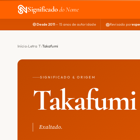
Significado
do Nome
Desde 2011
— 15 anos de autoridade
Revisado por
espe
Início
Letra T
Takafumi
SIGNIFICADO & ORIGEM
Takafumi
Exaltado.