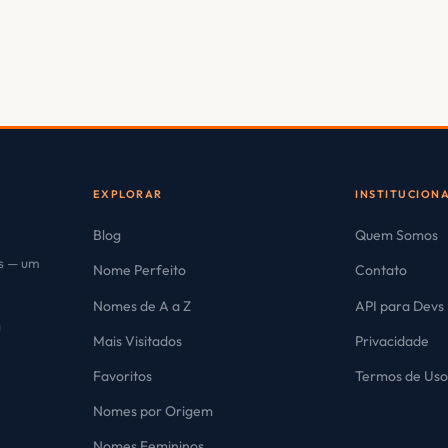
EXPLORAR
INSTITUCION
Blog
Quem Somos
es — um
Nome Perfeito
Contato
Nomes de A a Z
API para Devs
Mais Visitados
Privacidade
Favoritos
Termos de Us
Nomes por Origem
Nomes Femininos