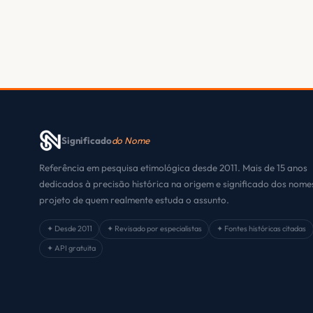
Significado
do Nome
Referência em pesquisa etimológica desde 2011. Mais de 15 anos
dedicados à precisão histórica na origem e significado dos nom
projeto de quem realmente estuda o assunto.
✦ Desde 2011
✦ Revisado por especialistas
✦ Fontes históricas citadas
✦ API gratuita