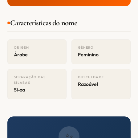
Características do nome
ORIGEM
GÊNERO
Árabe
Feminino
SEPARAÇÃO DAS
DIFICULDADE
SÍLABAS
Razoável
Si-za
✨