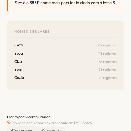
Siza é o
3851º
nome mais popular iniciado com a letra
S
.
NOMES SIMILARES
Ceza
367 registros
Seza
115 registros
Ciza
55 registros
Seizi
26 registros
Cezia
22 registros
Escrito por: Ricardo Bressan
Revisado por Bianca Mayra Andrade em 19/05/2026
WhatsApp
Copiar link