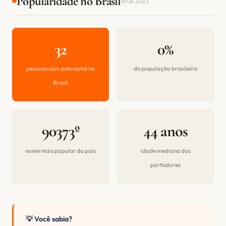
Popularidade no Brasil
IBGE 2022
32
0%
pessoas com este nome no
da população brasileira
Brasil
90373º
44 anos
nome mais popular do país
idade mediana dos
portadores
💡 Você sabia?