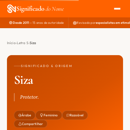
Significado
do Nome
Desde 2011
— 15 anos de autoridade
Revisado por
especialistas em etimo
EXPLORAR
NOME PERFEITO
Início
Letra S
Siza
ÁREA DO DEV
SIGNIFICADO & ORIGEM
Siza
Protetor.
Árabe
Feminino
Razoável
Compartilhar