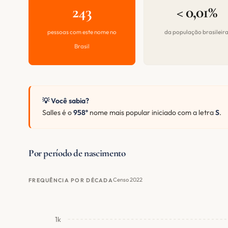
243
< 0,01%
pessoas com este nome no
da população brasileir
Brasil
💡 Você sabia?
Salles é o
958º
nome mais popular iniciado com a letra
S
.
Por período de nascimento
Censo 2022
FREQUÊNCIA POR DÉCADA
1k