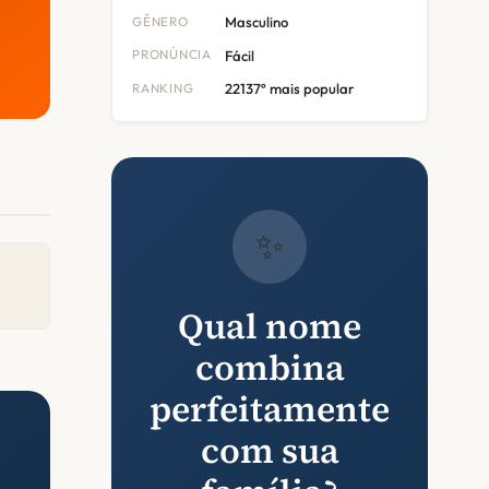
GÊNERO
Masculino
PRONÚNCIA
Fácil
RANKING
22137º mais popular
✨
Qual nome
combina
perfeitamente
com sua