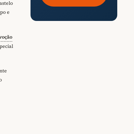
astelo
spo e
voção
pecial
nte
o