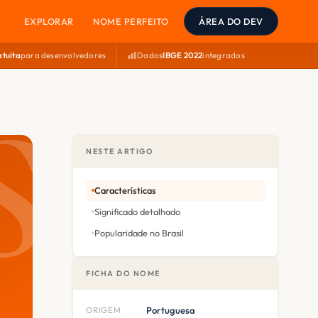
EXPLORAR
NOME PERFEITO
ÁREA DO DEV
atuita
para desenvolvedores
Dados
IBGE 2022
integrados
NESTE ARTIGO
Características
Significado detalhado
Popularidade no Brasil
FICHA DO NOME
ORIGEM
Portuguesa