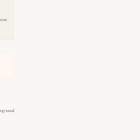
ores
197 total