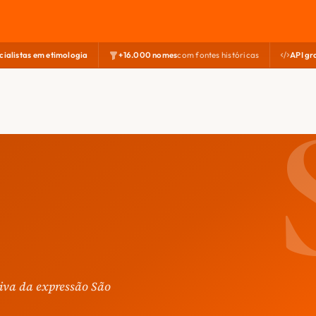
cialistas em etimologia
+16.000 nomes
com fontes históricas
API gr
iva da expressão São