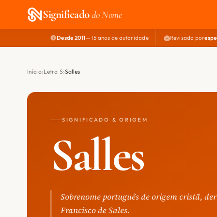
Significado
do Nome
Desde 2011
— 15 anos de autoridade
Revisado por
espe
Início
Letra S
Salles
SIGNIFICADO & ORIGEM
Salles
Sobrenome português de origem cristã, der
Francisco de Sales.