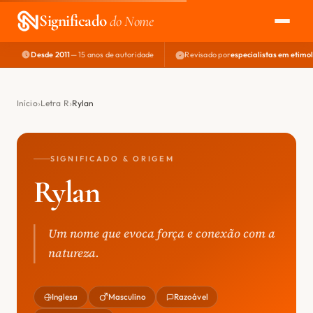
Significado
do Nome
Desde 2011
— 15 anos de autoridade
Revisado por
especialistas em etimo
EXPLORAR
NOME PERFEITO
Início
Letra R
Rylan
ÁREA DO DEV
SIGNIFICADO & ORIGEM
Rylan
Um nome que evoca força e conexão com a
natureza.
Inglesa
Masculino
Razoável