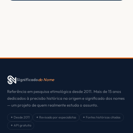
Significado
do Nome
Referência em pesquisa etimológica desde 2011. Mais de 15 anos
dedicados à precisão histórica na origem e significado dos nomes
— um projeto de quem realmente estuda o assunto.
✦ Desde 2011
✦ Revisado por especialistas
✦ Fontes históricas citadas
✦ API gratuita