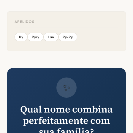
APELIDOS
Ry
Ryry
Lan
Ry-Ry
✨
Qual nome combina
perfeitamente com
sua família?