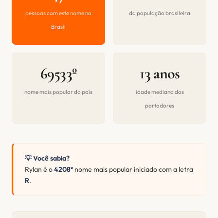
pessoas com este nome no
da população brasileira
Brasil
69533º
13 anos
nome mais popular do país
idade mediana dos
portadores
💡 Você sabia?
Rylan é o
4208º
nome mais popular iniciado com a letra
R
.