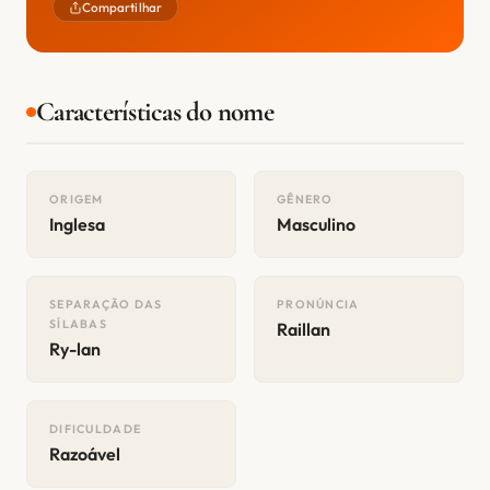
Compartilhar
Características do nome
ORIGEM
GÊNERO
Inglesa
Masculino
SEPARAÇÃO DAS
PRONÚNCIA
SÍLABAS
Raillan
Ry-lan
DIFICULDADE
Razoável