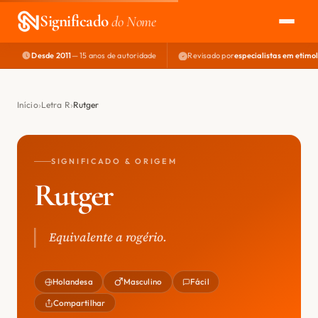
Significado
do Nome
Desde 2011
— 15 anos de autoridade
Revisado por
especialistas em etimo
EXPLORAR
NOME PERFEITO
Início
Letra R
Rutger
ÁREA DO DEV
SIGNIFICADO & ORIGEM
Rutger
Equivalente a rogério.
Holandesa
Masculino
Fácil
Compartilhar