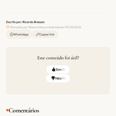
Escrito por: Ricardo Bressan
Revisado por Bianca Mayra Andrade em 19/05/2026
WhatsApp
Copiar link
Este conteúdo foi útil?
Sim
(
0
)
Não
(
0
)
Comentários