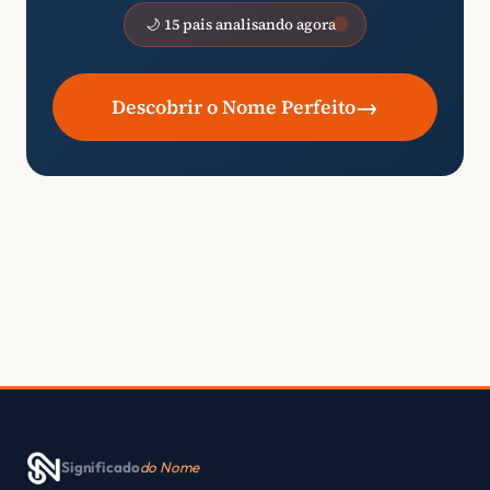
🌙 15 pais analisando agora
→
Descobrir o Nome Perfeito
Significado
do Nome