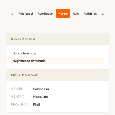
«
»
Rute Isabel
Rute Raquel
Rutger
Ruth
Ruth Ellen
NESTE ARTIGO
Características
Significado detalhado
FICHA DO NOME
ORIGEM
Holandesa
GÊNERO
Masculino
PRONÚNCIA
Fácil