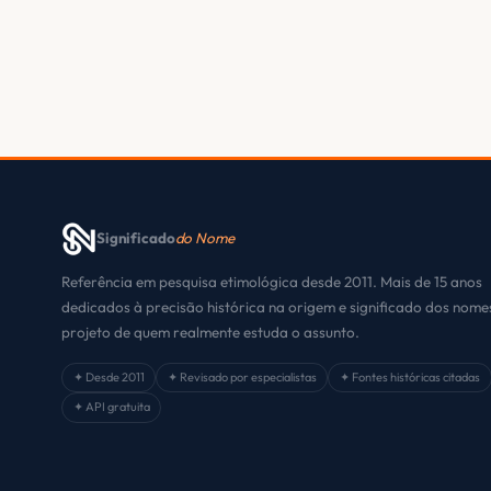
Significado
do Nome
Referência em pesquisa etimológica desde 2011. Mais de 15 anos
dedicados à precisão histórica na origem e significado dos nom
projeto de quem realmente estuda o assunto.
✦ Desde 2011
✦ Revisado por especialistas
✦ Fontes históricas citadas
✦ API gratuita