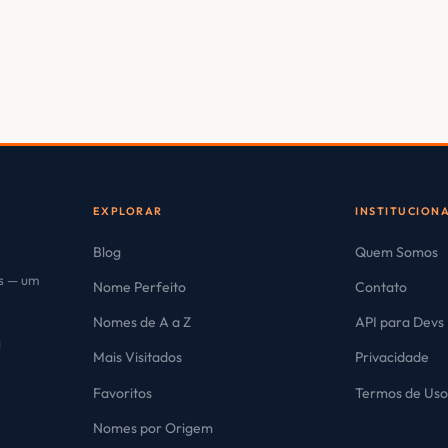
EXPLORAR
INSTITUCION
Blog
Quem Somos
es — um
Nome Perfeito
Contato
Nomes de A a Z
API para Devs
Mais Visitados
Privacidade
Favoritos
Termos de Us
Nomes por Origem