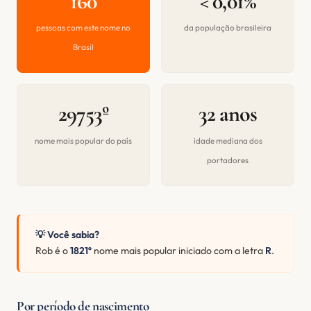
160
< 0,01%
pessoas com este nome no
da população brasileira
Brasil
29753º
32 anos
nome mais popular do país
idade mediana dos
portadores
💡 Você sabia?
Rob é o
1821º
nome mais popular iniciado com a letra
R
.
Por período de nascimento