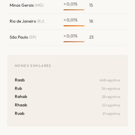
< 0,01%
Minas Gerais
(MG)
15
< 0,01%
Rio de Janeiro
(RJ)
18
< 0,01%
São Paulo
(SP)
23
NOMES SIMILARES
Raab
468 registros
Rub
34 registros
Rahab
28 registros
Rhaab
22 registros
Ruab
21 registros