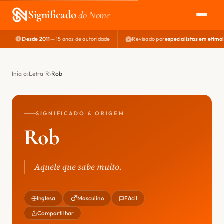
Significado
do Nome
Desde 2011
— 15 anos de autoridade
Revisado por
especialistas em etimo
EXPLORAR
NOME PERFEITO
Início
Letra R
Rob
ÁREA DO DEV
SIGNIFICADO & ORIGEM
Rob
Aquele que sabe muito.
Inglesa
Masculino
Fácil
Compartilhar