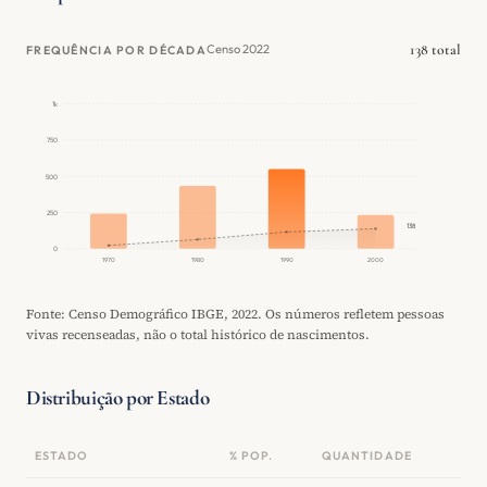
138 total
Censo 2022
FREQUÊNCIA POR DÉCADA
1k
750
500
250
138
0
1970
1980
1990
2000
Fonte: Censo Demográfico IBGE, 2022. Os números refletem pessoas
vivas recenseadas, não o total histórico de nascimentos.
Distribuição por Estado
ESTADO
% POP.
QUANTIDADE