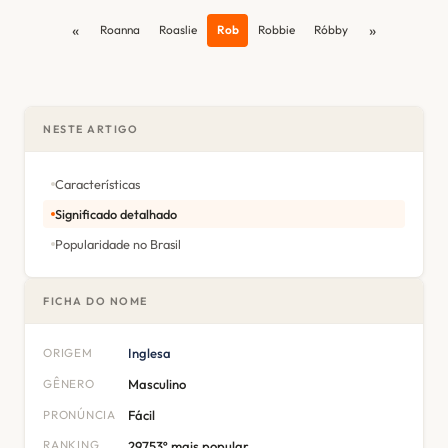
«
»
Roanna
Roaslie
Rob
Robbie
Róbby
NESTE ARTIGO
Características
Significado detalhado
Popularidade no Brasil
FICHA DO NOME
ORIGEM
Inglesa
GÊNERO
Masculino
PRONÚNCIA
Fácil
RANKING
29753º mais popular