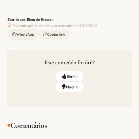
Escrito por: Ricardo Bressan
Revisado por Bianca Mayra Andrade em 19/05/2026
WhatsApp
Copiar link
Este conteúdo foi útil?
Sim
(
0
)
Não
(
0
)
Comentários