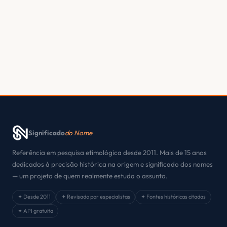
Significado
do Nome
Referência em pesquisa etimológica desde 2011. Mais de 15 anos
dedicados à precisão histórica na origem e significado dos nomes
— um projeto de quem realmente estuda o assunto.
✦ Desde 2011
✦ Revisado por especialistas
✦ Fontes históricas citadas
✦ API gratuita