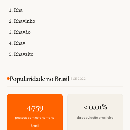
Rha
Rhavinho
Rhavão
Rhav
Rhavzito
Popularidade no Brasil
IBGE 2022
4.759
< 0,01%
pessoas com este nome no
da população brasileira
Brasil