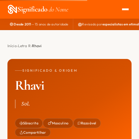
Significado
do Nome
Desde 2011
— 15 anos de autoridade
Revisado por
especialistas em etimo
EXPLORAR
NOME PERFEITO
Início
Letra R
Rhavi
ÁREA DO DEV
SIGNIFICADO & ORIGEM
Rhavi
Sol.
Sânscrita
Masculino
Razoável
Compartilhar