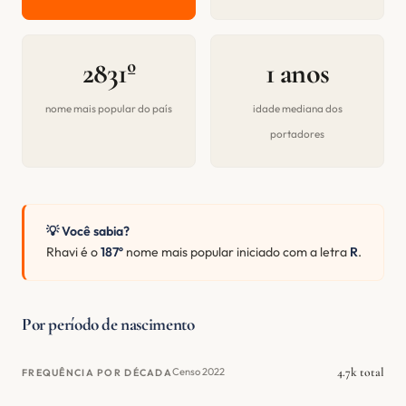
2831º
1 anos
nome mais popular do país
idade mediana dos
portadores
💡 Você sabia?
Rhavi é o
187º
nome mais popular iniciado com a letra
R
.
Por período de nascimento
4.7k total
Censo 2022
FREQUÊNCIA POR DÉCADA