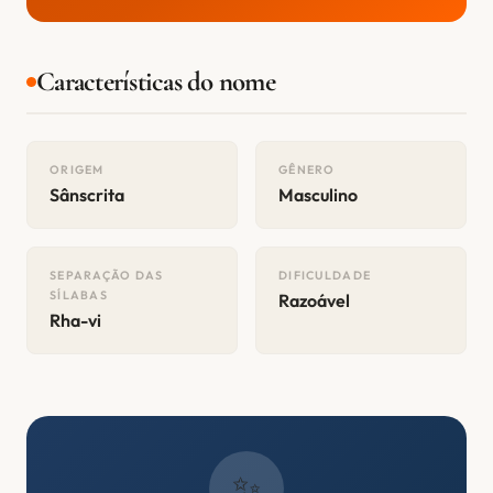
Características do nome
ORIGEM
GÊNERO
Sânscrita
Masculino
SEPARAÇÃO DAS
DIFICULDADE
SÍLABAS
Razoável
Rha-vi
✨