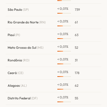
< 0,01%
São Paulo
(SP)
739
< 0,01%
Rio Grande do Norte
(RN)
61
< 0,01%
Piauí
(PI)
63
< 0,01%
Mato Grosso do Sul
(MS)
52
< 0,01%
Rondônia
(RO)
31
< 0,01%
Ceará
(CE)
178
< 0,01%
Alagoas
(AL)
62
< 0,01%
Distrito Federal
(DF)
55