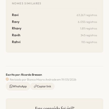
NOMES SIMILARES
Ravi
63.267 registros
Ravy
6.055 registros
Rhavy
1.811 registros
Ravih
343 registros
Rahvi
110 registros
Escrito por: Ricardo Bressan
Revisado por Bianca Mayra Andrade em 19/05/2026
WhatsApp
Copiar link
Este conteúdo foi útil?