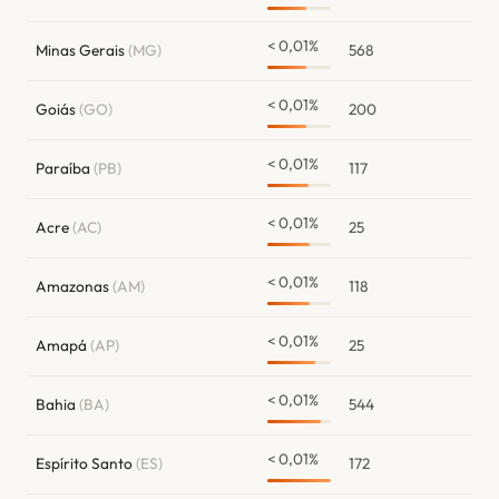
< 0,01%
Minas Gerais
(MG)
568
< 0,01%
Goiás
(GO)
200
< 0,01%
Paraíba
(PB)
117
< 0,01%
Acre
(AC)
25
< 0,01%
Amazonas
(AM)
118
< 0,01%
Amapá
(AP)
25
< 0,01%
Bahia
(BA)
544
< 0,01%
Espírito Santo
(ES)
172