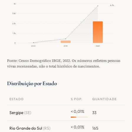
5k
4.7k
3.8k
2.5k
1.3k
0
2000
2010
2020
Fonte: Censo Demográfico IBGE, 2022. Os números refletem pessoas
vivas recenseadas, não o total histórico de nascimentos.
Distribuição por Estado
ESTADO
% POP.
QUANTIDADE
< 0,01%
Sergipe
(SE)
33
< 0,01%
Rio Grande do Sul
(RS)
165