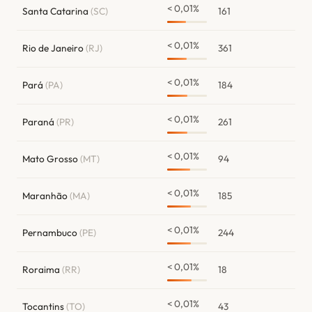
< 0,01%
Santa Catarina
(SC)
161
< 0,01%
Rio de Janeiro
(RJ)
361
< 0,01%
Pará
(PA)
184
< 0,01%
Paraná
(PR)
261
< 0,01%
Mato Grosso
(MT)
94
< 0,01%
Maranhão
(MA)
185
< 0,01%
Pernambuco
(PE)
244
< 0,01%
Roraima
(RR)
18
< 0,01%
Tocantins
(TO)
43