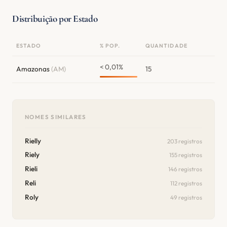
Distribuição por Estado
ESTADO
% POP.
QUANTIDADE
< 0,01%
Amazonas
(AM)
15
NOMES SIMILARES
Rielly
203 registros
Riely
155 registros
Rieli
146 registros
Reli
112 registros
Roly
49 registros