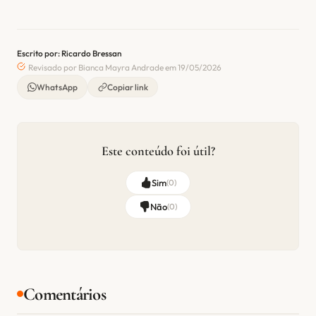
Escrito por: Ricardo Bressan
Revisado por Bianca Mayra Andrade em 19/05/2026
WhatsApp
Copiar link
Este conteúdo foi útil?
Sim
(
0
)
Não
(
0
)
Comentários