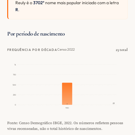
Reuly é o
3702º
nome mais popular iniciado com a letra
R
.
Por período de nascimento
23 total
Censo 2022
FREQUÊNCIA POR DÉCADA
1k
750
500
250
23
0
1980
Fonte: Censo Demográfico IBGE, 2022. Os números refletem pessoas
vivas recenseadas, não o total histórico de nascimentos.