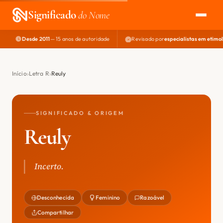
Significado
do Nome
Desde 2011
— 15 anos de autoridade
Revisado por
especialistas em etimo
EXPLORAR
NOME PERFEITO
Início
Letra R
Reuly
ÁREA DO DEV
SIGNIFICADO & ORIGEM
Reuly
Incerto.
Desconhecida
Feminino
Razoável
Compartilhar