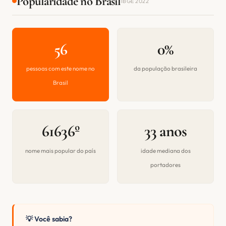
Popularidade no Brasil
IBGE 2022
56
0%
pessoas com este nome no
da população brasileira
Brasil
61636º
33 anos
nome mais popular do país
idade mediana dos
portadores
💡 Você sabia?