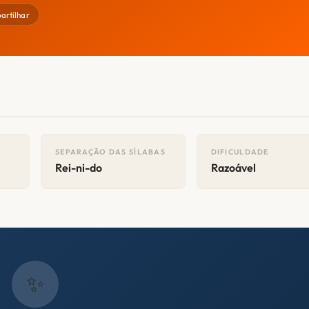
rtilhar
SEPARAÇÃO DAS SÍLABAS
DIFICULDADE
Rei-ni-do
Razoável
✨