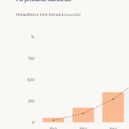
Censo 2022
FREQUÊNCIA POR DÉCADA
1k
750
500
250
0
1940
1950
1960