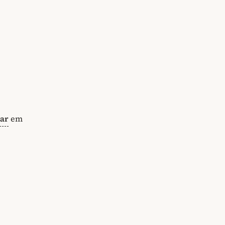
tar
em