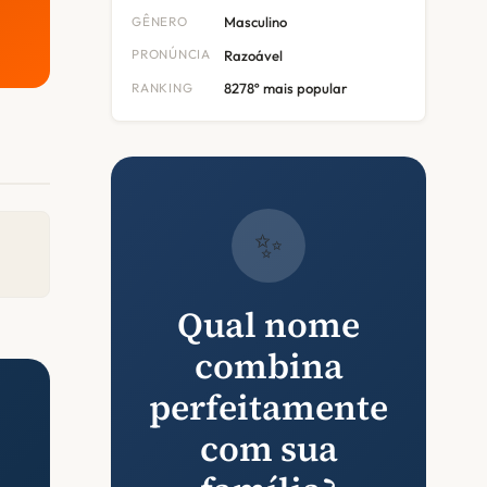
GÊNERO
Masculino
PRONÚNCIA
Razoável
RANKING
8278º mais popular
✨
Qual nome
combina
perfeitamente
com sua