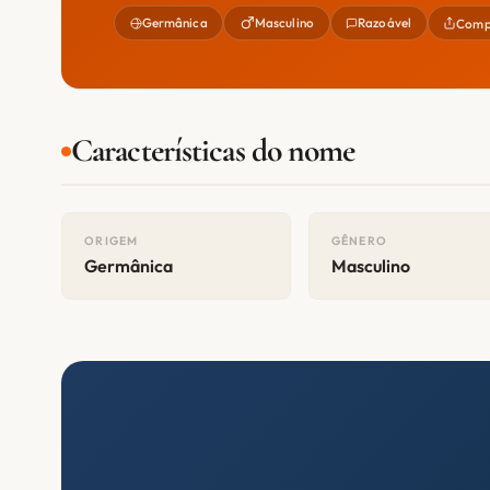
Germânica
Masculino
Razoável
Compa
Características do nome
ORIGEM
GÊNERO
Germânica
Masculino