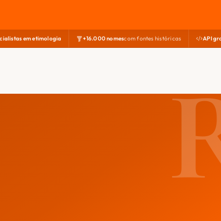
cialistas em etimologia
+16.000 nomes
com fontes históricas
API gr