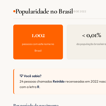
Popularidade no Brasil
IBGE 2022
1.002
< 0,01%
pessoas com este nome no
da população brasileir
Brasil
💡 Você sabia?
24 pessoas chamadas
Reinildo
recenseadas em 2022 nasce
com a letra
R
.
Por período de nascimento