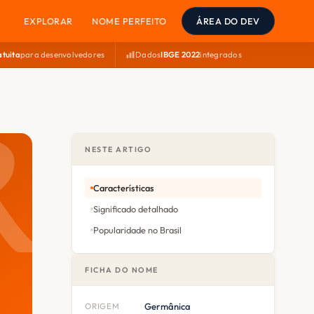
EXPLORAR
NOME PERFEITO
ÁREA DO DEV
atuita
para desenvolvedores
Dados
IBGE 2022
integrados
NESTE ARTIGO
Características
Significado detalhado
Popularidade no Brasil
FICHA DO NOME
ORIGEM
Germânica