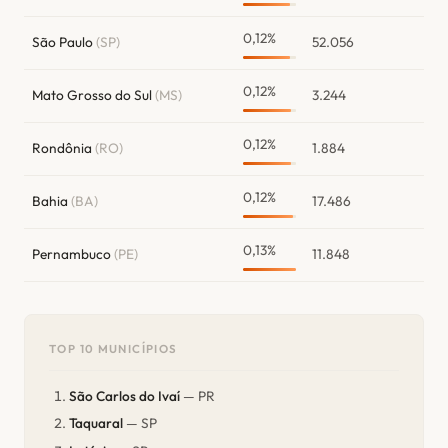
0,12%
São Paulo
(SP)
52.056
0,12%
Mato Grosso do Sul
(MS)
3.244
0,12%
Rondônia
(RO)
1.884
0,12%
Bahia
(BA)
17.486
0,13%
Pernambuco
(PE)
11.848
TOP 10 MUNICÍPIOS
São Carlos do Ivaí
— PR
Taquaral
— SP