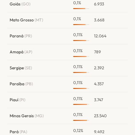
0,1%
Goiás
(GO)
6.933
0,1%
Mato Grosso
(MT)
3.668
0,11%
Paraná
(PR)
12.064
0,11%
Amapá
(AP)
789
0,11%
Sergipe
(SE)
2.392
0,11%
Paraíba
(PB)
4.357
0,11%
Piauí
(PI)
3.747
0,11%
Minas Gerais
(MG)
23.540
0,12%
Pará
(PA)
9.492