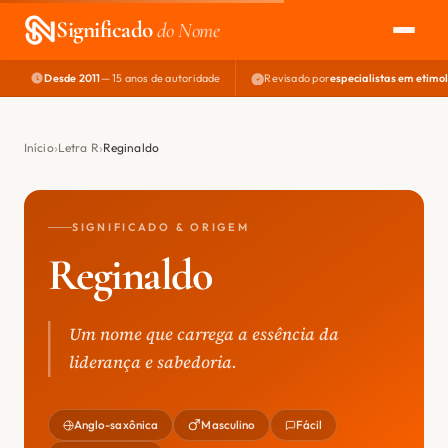
Significado
do Nome
Desde 2011
— 15 anos de autoridade
Revisado por
especialistas em etimo
EXPLORAR
NOME PERFEITO
Início
Letra R
Reginaldo
ÁREA DO DEV
SIGNIFICADO & ORIGEM
Reginaldo
Um nome que carrega a essência da
liderança e sabedoria.
Anglo-saxônica
Masculino
Fácil