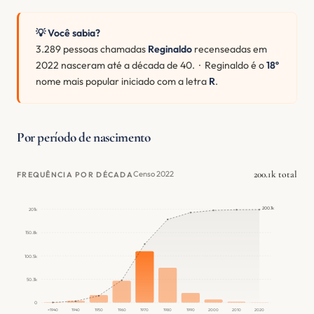
💡 Você sabia?
3.289 pessoas chamadas
Reginaldo
recenseadas em
2022 nasceram até a década de 40. · Reginaldo é o
18º
nome mais popular iniciado com a letra
R
.
Por período de nascimento
200.1k total
Censo 2022
FREQUÊNCIA POR DÉCADA
200.1k
201k
150.8k
100.5k
50.3k
0
<1940
1940
1950
1960
1970
1980
1990
2000
2010
2020