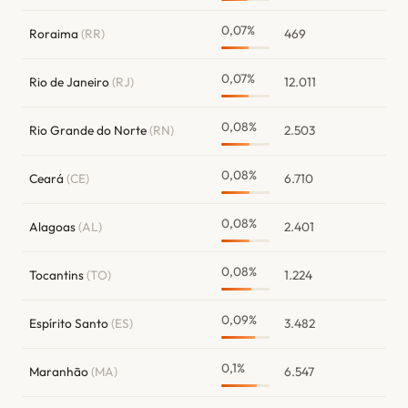
0,07%
Roraima
(RR)
469
0,07%
Rio de Janeiro
(RJ)
12.011
0,08%
Rio Grande do Norte
(RN)
2.503
0,08%
Ceará
(CE)
6.710
0,08%
Alagoas
(AL)
2.401
0,08%
Tocantins
(TO)
1.224
0,09%
Espírito Santo
(ES)
3.482
0,1%
Maranhão
(MA)
6.547