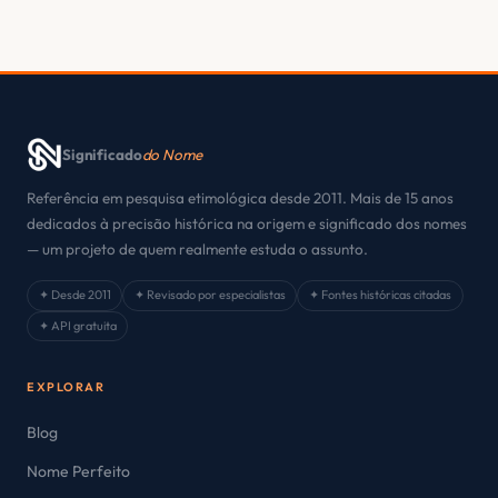
Significado
do Nome
Referência em pesquisa etimológica desde 2011. Mais de 15 anos
dedicados à precisão histórica na origem e significado dos nomes
— um projeto de quem realmente estuda o assunto.
✦ Desde 2011
✦ Revisado por especialistas
✦ Fontes históricas citadas
✦ API gratuita
EXPLORAR
Blog
Nome Perfeito