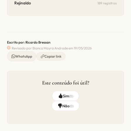
Rejinaldo
189 registros
Escrito por: Ricardo Bressan
Revisado por Bianca Mayra Andrade em 19/05/2026
WhatsApp
Copiar link
Este conteúdo foi útil?
Sim
(
0
)
Não
(
0
)