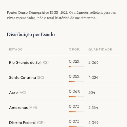
Fonte: Censo Demográfico IBGE, 2022. Os números refletem pessoas
vivas recenseadas, não o total histórico de nascimentos.
Distribuição por Estado
ESTADO
% POP.
QUANTIDADE
0,02%
Rio Grande do Sul
(RS)
2.066
0,05%
Santa Catarina
(SC)
4.024
0,06%
Acre
(AC)
504
0,07%
Amazonas
(AM)
2.564
0,07%
Distrito Federal
(DF)
2.049