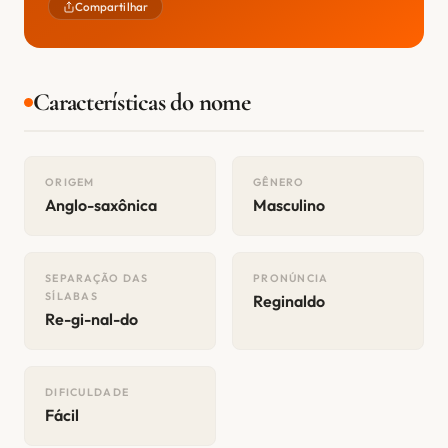
Compartilhar
Características do nome
ORIGEM
GÊNERO
Anglo-saxônica
Masculino
SEPARAÇÃO DAS
PRONÚNCIA
SÍLABAS
Reginaldo
Re-gi-nal-do
DIFICULDADE
Fácil