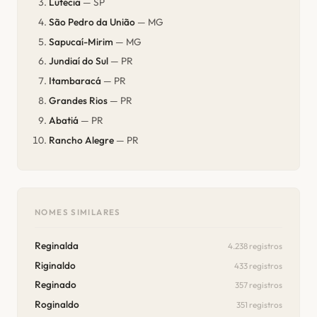
Lutécia
— SP
São Pedro da União
— MG
Sapucaí-Mirim
— MG
Jundiaí do Sul
— PR
Itambaracá
— PR
Grandes Rios
— PR
Abatiá
— PR
Rancho Alegre
— PR
NOMES SIMILARES
Reginalda
4.238 registros
Riginaldo
433 registros
Reginado
357 registros
Roginaldo
351 registros