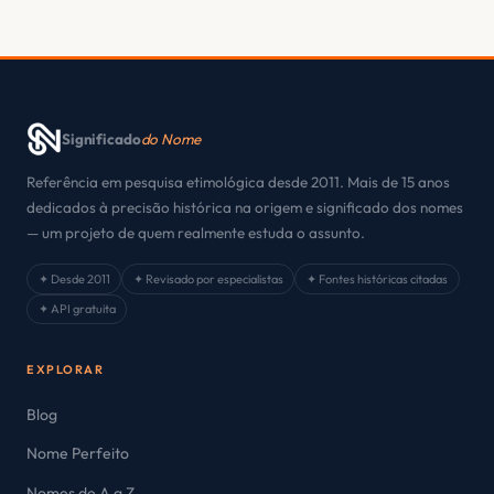
Significado
do Nome
Referência em pesquisa etimológica desde 2011. Mais de 15 anos
dedicados à precisão histórica na origem e significado dos nomes
— um projeto de quem realmente estuda o assunto.
✦ Desde 2011
✦ Revisado por especialistas
✦ Fontes históricas citadas
✦ API gratuita
EXPLORAR
Blog
Nome Perfeito
Nomes de A a Z