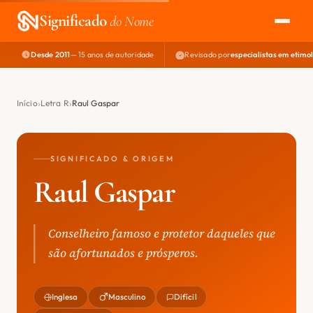
Significado
do Nome
Desde 2011
— 15 anos de autoridade
Revisado por
especialistas em etimo
EXPLORAR
NOME PERFEITO
Início
Letra R
Raul Gaspar
ÁREA DO DEV
SIGNIFICADO & ORIGEM
Raul Gaspar
Conselheiro famoso e protetor daqueles que
são afortunados e prósperos.
Inglesa
Masculino
Difícil