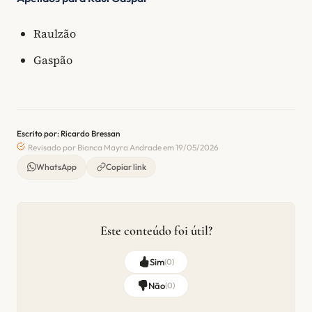
Raulzão
Gaspão
Escrito por: Ricardo Bressan
Revisado por Bianca Mayra Andrade em 19/05/2026
WhatsApp
Copiar link
Este conteúdo foi útil?
Sim
(
0
)
Não
(
0
)