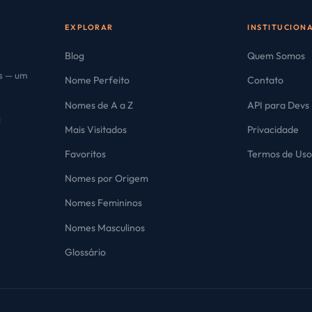
EXPLORAR
INSTITUCION
Blog
Quem Somos
es — um
Nome Perfeito
Contato
Nomes de A a Z
API para Devs
Mais Visitados
Privacidade
Favoritos
Termos de Us
Nomes por Origem
Nomes Femininos
Nomes Masculinos
Glossário