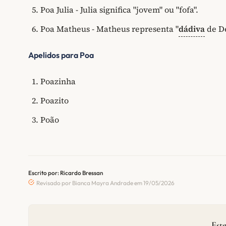
Poa Julia - Julia significa "jovem" ou "fofa".
Poa Matheus - Matheus representa "
dádiva
de De
Apelidos para Poa
Poazinha
Poazito
Poão
Escrito por: Ricardo Bressan
Revisado por Bianca Mayra Andrade em 19/05/2026
Este