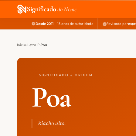
Significado
do Nome
Desde 2011
— 15 anos de autoridade
Revisado por
espe
Início
Letra P
Poa
SIGNIFICADO & ORIGEM
Poa
Riacho alto.