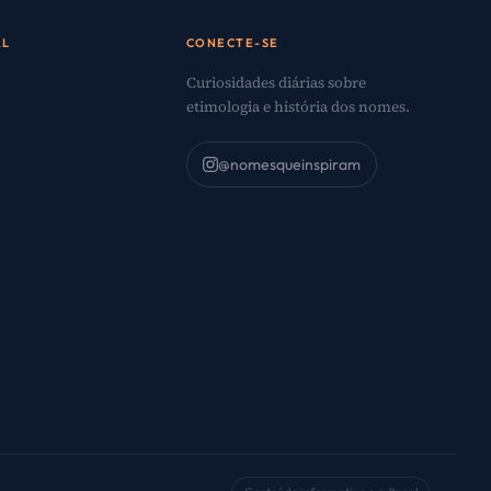
AL
CONECTE-SE
Curiosidades diárias sobre
etimologia e história dos nomes.
@nomesqueinspiram
o