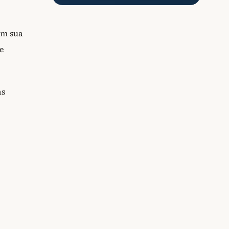
em sua
 e
as