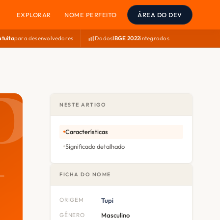
EXPLORAR
NOME PERFEITO
ÁREA DO DEV
atuita
para desenvolvedores
Dados
IBGE 2022
integrados
NESTE ARTIGO
Características
Significado detalhado
FICHA DO NOME
ORIGEM
Tupi
GÊNERO
Masculino