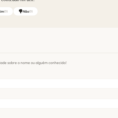
Sim
Não
(
0
)
(
0
)
dade sobre o nome ou alguém conhecido!