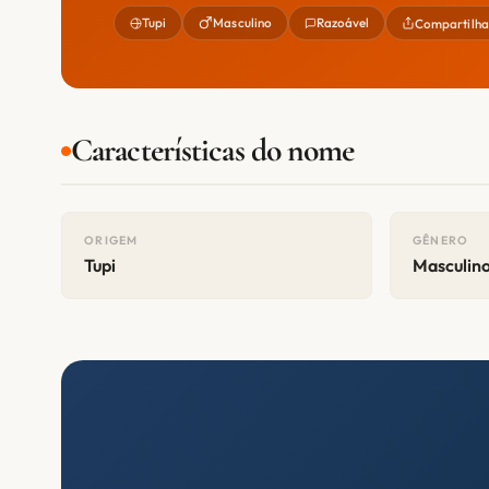
Tupi
Masculino
Razoável
Compartilha
Características do nome
ORIGEM
GÊNERO
Tupi
Masculin