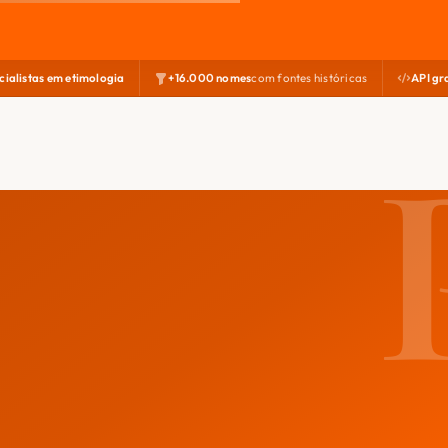
cialistas em etimologia
+16.000 nomes
com fontes históricas
API gr