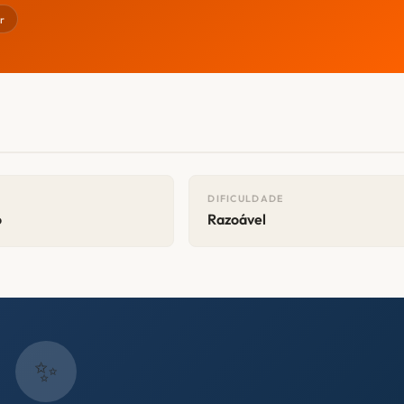
r
DIFICULDADE
o
Razoável
✨