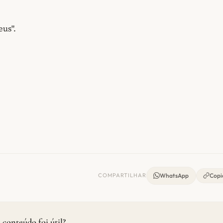
us".
COMPARTILHAR
WhatsApp
Copia
 conteúdo foi útil?