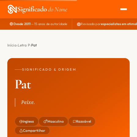
Significado
do Nome
Desde 2011
— 15 anos de autoridade
Revisado por
especialistas em etimo
EXPLORAR
NOME PERFEITO
Início
Letra P
Pat
ÁREA DO DEV
SIGNIFICADO & ORIGEM
Pat
Peixe.
Inglesa
Masculino
Razoável
Compartilhar