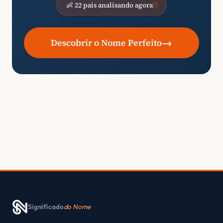
👶 22 pais analisando agora
→
Descobrir o Nome Perfeito
Significado
do Nome