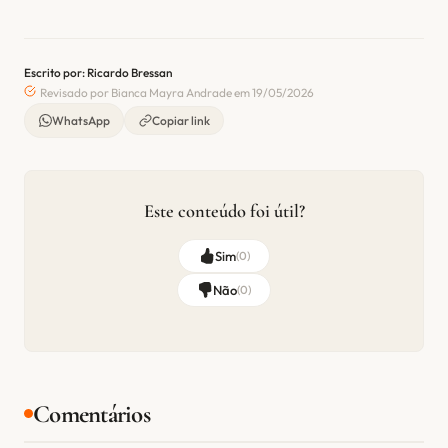
Escrito por: Ricardo Bressan
Revisado por Bianca Mayra Andrade em 19/05/2026
WhatsApp
Copiar link
Este conteúdo foi útil?
Sim
(
0
)
Não
(
0
)
Comentários