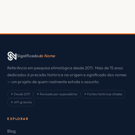
Significado
do Nome
Referência em pesquisa etimológica desde 2011. Mais de 15 anos
dedicados à precisão histórica na origem e significado dos nomes
— um projeto de quem realmente estuda o assunto.
✦ Desde 2011
✦ Revisado por especialistas
✦ Fontes históricas citadas
✦ API gratuita
EXPLORAR
Blog