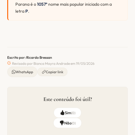
Parana é o
1057º
nome mais popular iniciado com a
letra
P
.
Escrito por: Ricardo Bressan
Revisado por Bianca Mayra Andrade em 19/05/2026
WhatsApp
Copiar link
Este conteúdo foi útil?
Sim
(
0
)
Não
(
0
)