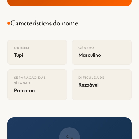
Características do nome
ORIGEM
GÊNERO
Tupi
Masculino
SEPARAÇÃO DAS
DIFICULDADE
SÍLABAS
Razoável
Pa-ra-na
✨