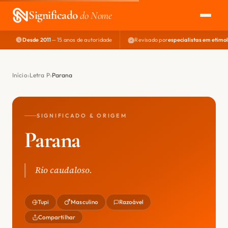
Significado
do Nome
Desde 2011
— 15 anos de autoridade
Revisado por
especialistas em etimo
EXPLORAR
NOME PERFEITO
Início
Letra P
Parana
ÁREA DO DEV
SIGNIFICADO & ORIGEM
Parana
Rio caudaloso.
Tupi
Masculino
Razoável
Compartilhar