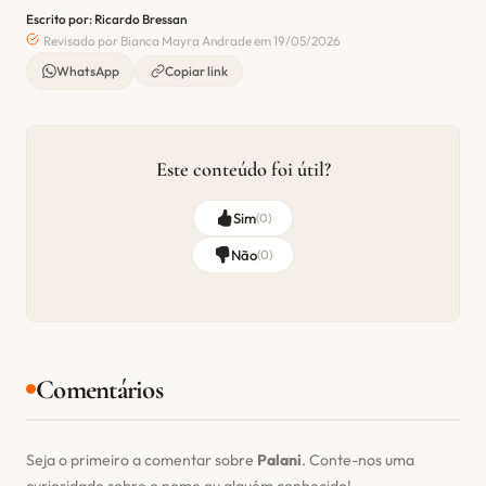
Escrito por: Ricardo Bressan
Revisado por Bianca Mayra Andrade em 19/05/2026
WhatsApp
Copiar link
Este conteúdo foi útil?
Sim
(
0
)
Não
(
0
)
Comentários
Seja o primeiro a comentar sobre
Palani
. Conte-nos uma
curiosidade sobre o nome ou alguém conhecido!