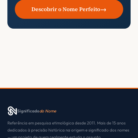
→
Descobrir o Nome Perfeito
Significado
do Nome
Referência em pesquisa etimológica desde 2011. Mais de 15 anos
dedicados à precisão histórica na origem e significado dos nomes
— um projeto de quem realmente estuda o assunto.