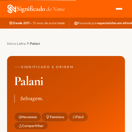
Significado
do Nome
Desde 2011
— 15 anos de autoridade
Revisado por
especialistas em etimo
EXPLORAR
NOME PERFEITO
Início
Letra P
Palani
ÁREA DO DEV
SIGNIFICADO & ORIGEM
Palani
Selvagem.
Havaiana
Feminino
Fácil
Compartilhar