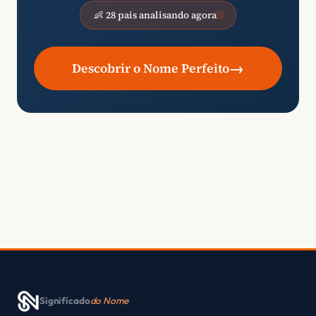
👶 28 pais analisando agora
→
Descobrir o Nome Perfeito
Significado
do Nome