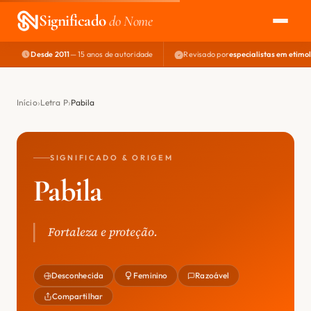
Significado
do Nome
Desde 2011
— 15 anos de autoridade
Revisado por
especialistas em etimo
EXPLORAR
NOME PERFEITO
Início
Letra P
Pabila
ÁREA DO DEV
SIGNIFICADO & ORIGEM
Pabila
Fortaleza e proteção.
Desconhecida
Feminino
Razoável
Compartilhar