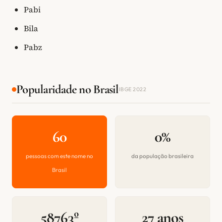
Pabi
Bila
Pabz
Popularidade no Brasil
IBGE 2022
60
0%
pessoas com este nome no
da população brasileira
Brasil
58763º
27 anos