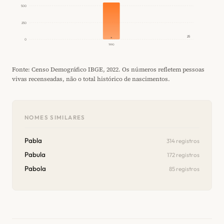
500
250
25
0
1990
Fonte: Censo Demográfico IBGE, 2022. Os números refletem pessoas
vivas recenseadas, não o total histórico de nascimentos.
NOMES SIMILARES
Pabla
314 registros
Pabula
172 registros
Pabola
85 registros