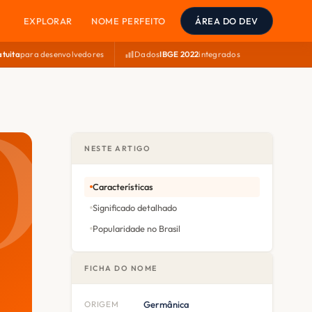
EXPLORAR
NOME PERFEITO
ÁREA DO DEV
atuita
para desenvolvedores
Dados
IBGE 2022
integrados
NESTE ARTIGO
Características
Significado detalhado
Popularidade no Brasil
FICHA DO NOME
ORIGEM
Germânica