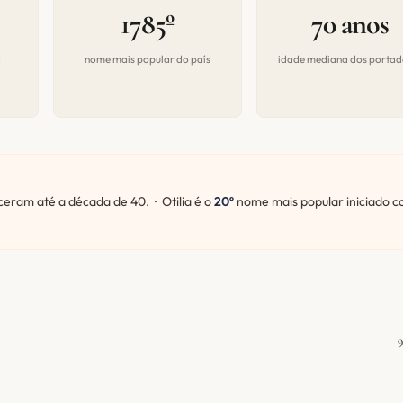
1785º
70 anos
a
nome mais popular do país
idade mediana dos portad
ram até a década de 40. · Otilia é o
20º
nome mais popular iniciado 
9