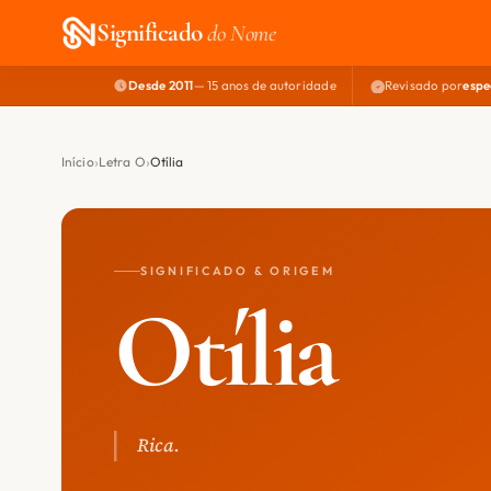
Significado
do Nome
Desde 2011
— 15 anos de autoridade
Revisado por
espe
Início
Letra O
Otília
SIGNIFICADO & ORIGEM
Otília
Rica.