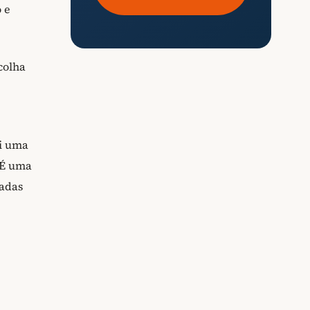
 e
colha
i uma
 É uma
radas