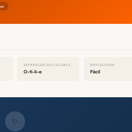
har
SEPARAÇÃO DAS SÍLABAS
DIFICULDADE
O-tí-li-a
Fácil
✨