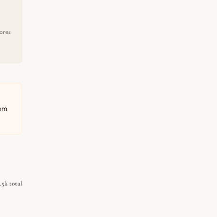
ores
com
.5k total