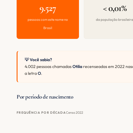
9.527
< 0,01%
pessoas com este nome no
da população brasileir
Brasil
💡 Você sabia?
4.002 pessoas chamadas
Otilia
recenseadas em 2022 nasce
a letra
O
.
Por período de nascimento
Censo 2022
FREQUÊNCIA POR DÉCADA