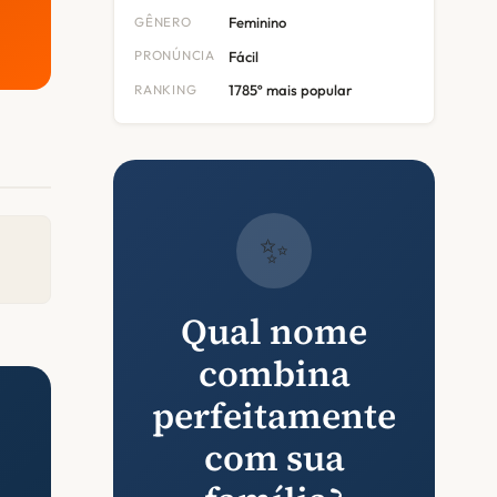
GÊNERO
Feminino
PRONÚNCIA
Fácil
RANKING
1785º mais popular
✨
Qual nome
combina
perfeitamente
com sua