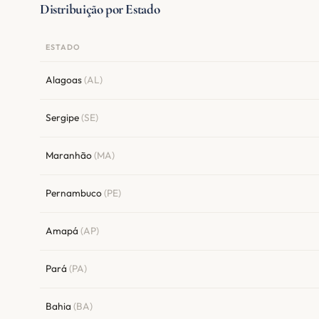
Distribuição por Estado
ESTADO
Alagoas
(AL)
Sergipe
(SE)
Maranhão
(MA)
Pernambuco
(PE)
Amapá
(AP)
Pará
(PA)
Bahia
(BA)