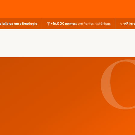
cialistas em etimologia
+16.000 nomes
com fontes históricas
API gr