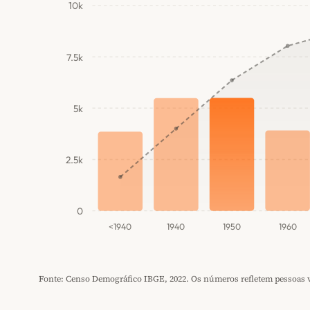
10k
7.5k
5k
2.5k
0
<1940
1940
1950
1960
Fonte: Censo Demográfico IBGE, 2022. Os números refletem pessoas vi