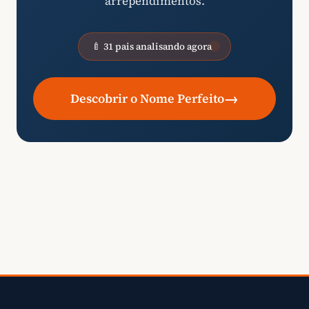
arrependimentos.
🍼 31 pais analisando agora
→
Descobrir o Nome Perfeito