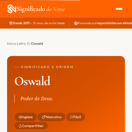
Significado
do Nome
Desde 2011
— 15 anos de autoridade
Revisado por
especialistas em etimo
EXPLORAR
NOME PERFEITO
Início
Letra O
Oswald
ÁREA DO DEV
SIGNIFICADO & ORIGEM
Oswald
Poder de Deus.
Inglesa
Masculino
Fácil
Compartilhar