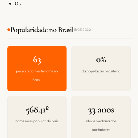
Os
Popularidade no Brasil
IBGE 2022
63
0%
pessoas com este nome no
da população brasileira
Brasil
56841º
33 anos
nome mais popular do país
idade mediana dos
portadores