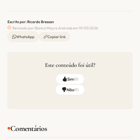
Escrito por: Ricardo Bressan
Revisado por Bianca Mayra Andrade em 19/05/2026
WhatsApp
Copiar link
Este conteúdo foi útil?
Sim
(
0
)
Não
(
0
)
Comentários