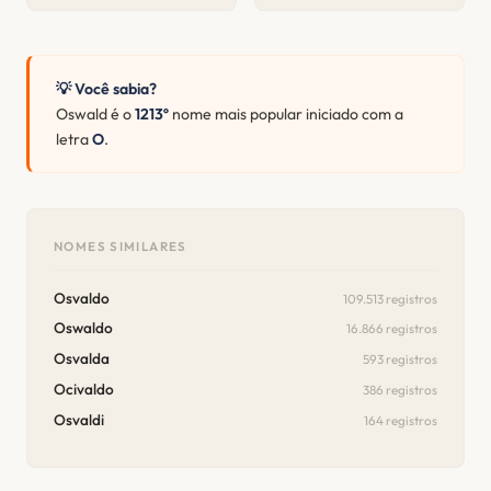
💡 Você sabia?
Oswald é o
1213º
nome mais popular iniciado com a
letra
O
.
NOMES SIMILARES
Osvaldo
109.513 registros
Oswaldo
16.866 registros
Osvalda
593 registros
Ocivaldo
386 registros
Osvaldi
164 registros