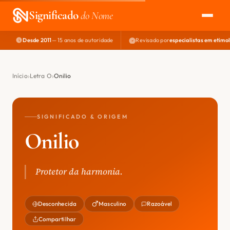
Significado
do Nome
Desde 2011
— 15 anos de autoridade
Revisado por
especialistas em etimo
EXPLORAR
NOME PERFEITO
Início
Letra O
Onilio
ÁREA DO DEV
SIGNIFICADO & ORIGEM
Onilio
Protetor da harmonia.
Desconhecida
Masculino
Razoável
Compartilhar