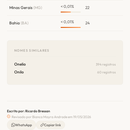
< 0,01%
Minas Gerais
(MG)
22
< 0,01%
Bahia
(BA)
24
NOMES SIMILARES
Onelio
394 registros
Onilo
60 registros
Escrito por: Ricardo Bressan
Revisado por Bianca Mayra Andrade em 19/05/2026
WhatsApp
Copiar link