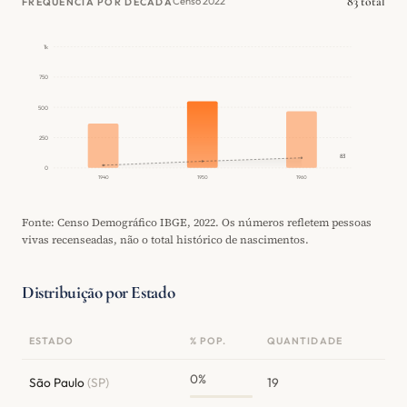
83 total
Censo 2022
FREQUÊNCIA POR DÉCADA
1k
750
500
250
83
0
1940
1950
1960
Fonte: Censo Demográfico IBGE, 2022. Os números refletem pessoas
vivas recenseadas, não o total histórico de nascimentos.
Distribuição por Estado
ESTADO
% POP.
QUANTIDADE
0%
São Paulo
(SP)
19