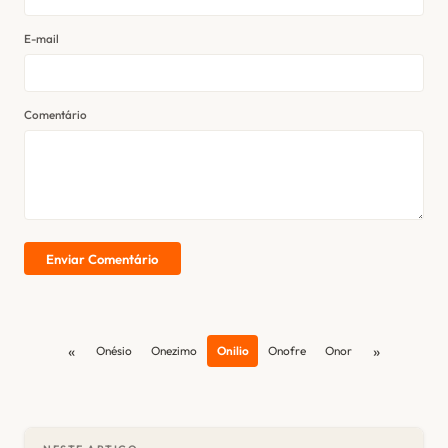
E-mail
Comentário
Enviar Comentário
«
»
Onésio
Onezimo
Onilio
Onofre
Onor