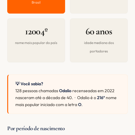
Brasil
12004º
60 anos
nome mais popular do país
idade mediana dos
portadores
💡 Você sabia?
128 pessoas chamadas
Odalio
recenseadas em 2022
nasceram até a década de 40. · Odalio é o
216º
nome
mais popular iniciado com a letra
O
.
Por período de nascimento