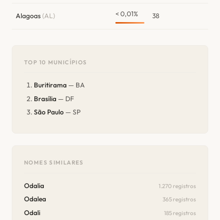
< 0,01%
Alagoas
(AL)
38
TOP 10 MUNICÍPIOS
Buritirama
— BA
Brasília
— DF
São Paulo
— SP
NOMES SIMILARES
Odalia
1.270 registros
Odalea
365 registros
Odali
185 registros