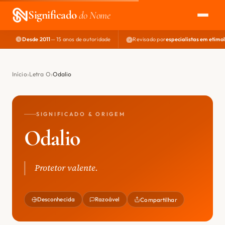
Significado
do Nome
Desde 2011
— 15 anos de autoridade
Revisado por
especialistas em etimo
EXPLORAR
NOME PERFEITO
Início
Letra O
Odalio
ÁREA DO DEV
SIGNIFICADO & ORIGEM
Odalio
Protetor valente.
Desconhecida
Razoável
Compartilhar