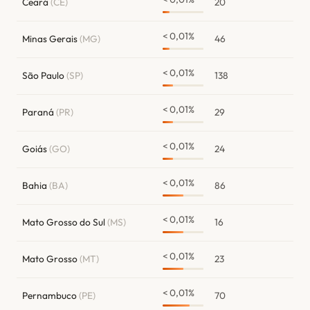
Ceará
(CE)
20
< 0,01%
Minas Gerais
(MG)
46
< 0,01%
São Paulo
(SP)
138
< 0,01%
Paraná
(PR)
29
< 0,01%
Goiás
(GO)
24
< 0,01%
Bahia
(BA)
86
< 0,01%
Mato Grosso do Sul
(MS)
16
< 0,01%
Mato Grosso
(MT)
23
< 0,01%
Pernambuco
(PE)
70