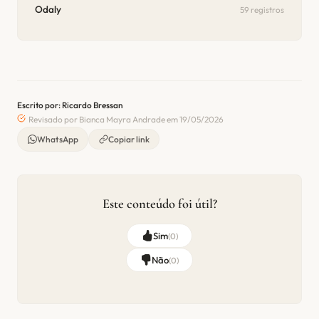
Odaly
59 registros
Escrito por: Ricardo Bressan
Revisado por Bianca Mayra Andrade em 19/05/2026
WhatsApp
Copiar link
Este conteúdo foi útil?
Sim
(
0
)
Não
(
0
)