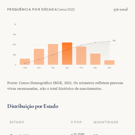
576 total
Censo 2022
FREQUÊNCIA POR DÉCADA
1k
750
576
500
250
0
<1940
1940
1950
1960
1970
1980
1990
Fonte: Censo Demográfico IBGE, 2022. Os números refletem pessoas
vivas recenseadas, não o total histórico de nascimentos.
Distribuição por Estado
ESTADO
% POP.
QUANTIDADE
< 0,01%