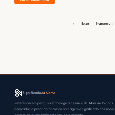
«
Nelza
Nemamiah
Significado
do Nome
Referência em pesquisa etimológica desde 2011. Mais de 15 anos
dedicados à precisão histórica na origem e significado dos nom
projeto de quem realmente estuda o assunto.