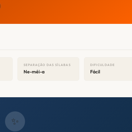
SEPARAÇÃO DAS SÍLABAS
DIFICULDADE
Ne-méi-a
Fácil
✨