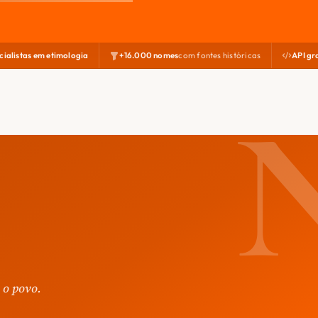
cialistas em etimologia
+16.000 nomes
com fontes históricas
API gr
 o povo.