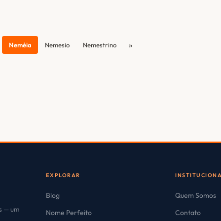
»
Neméia
Nemesio
Nemestrino
EXPLORAR
INSTITUCION
Blog
Quem Somos
es — um
Nome Perfeito
Contato