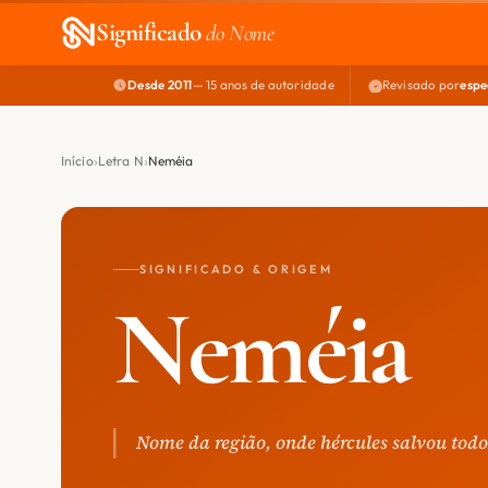
Significado
do Nome
Desde 2011
— 15 anos de autoridade
Revisado por
espe
Início
Letra N
Neméia
SIGNIFICADO & ORIGEM
Neméia
Nome da região, onde hércules salvou todo