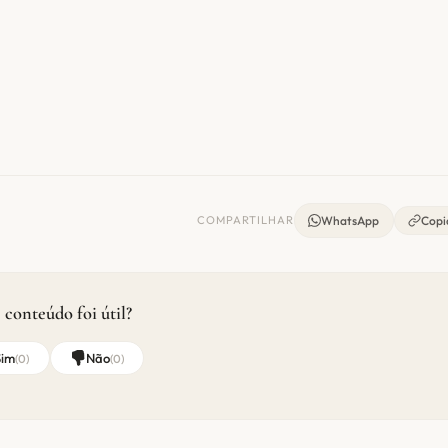
COMPARTILHAR
WhatsApp
Copia
 conteúdo foi útil?
Sim
Não
(
0
)
(
0
)