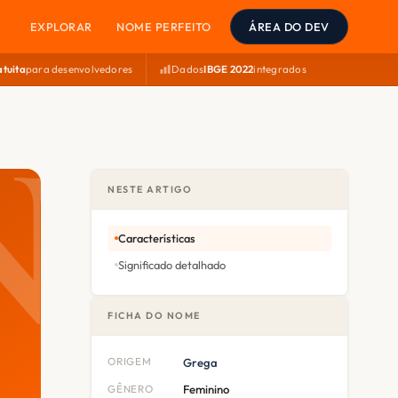
EXPLORAR
NOME PERFEITO
ÁREA DO DEV
atuita
para desenvolvedores
Dados
IBGE 2022
integrados
NESTE ARTIGO
Características
Significado detalhado
FICHA DO NOME
ORIGEM
Grega
GÊNERO
Feminino