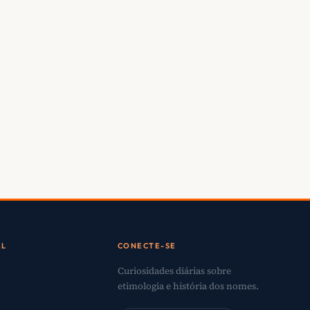
AL
CONECTE-SE
Curiosidades diárias sobre
etimologia e história dos nomes.