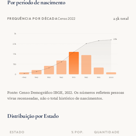
Por período de nascimento
2.5k total
Censo 2022
FREQUÊNCIA POR DÉCADA
3k
2.5k
2.3k
1.5k
750
0
<1940
1940
1950
1960
1970
1980
1990
2000
Fonte: Censo Demográfico IBGE, 2022. Os números refletem pessoas
vivas recenseadas, não o total histórico de nascimentos.
Distribuição por Estado
ESTADO
% POP.
QUANTIDADE