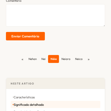
Comentário
Enviar Comentário
«
»
Nehan
Nei
Néia
Neiara
Neica
NESTE ARTIGO
Características
Significado detalhado