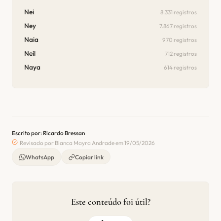
Nei
8.331 registros
Ney
7.867 registros
Naia
970 registros
Neil
712 registros
Naya
614 registros
Escrito por: Ricardo Bressan
Revisado por Bianca Mayra Andrade em 19/05/2026
WhatsApp
Copiar link
Este conteúdo foi útil?