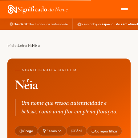
Significado
do Nome
Desde 2011
— 15 anos de autoridade
Revisado por
especialistas em etimo
EXPLORAR
NOME PERFEITO
Início
Letra N
Néia
ÁREA DO DEV
SIGNIFICADO & ORIGEM
Néia
Um nome que ressoa autenticidade e
beleza, como uma flor em plena floração.
Grega
Feminino
Fácil
Compartilhar