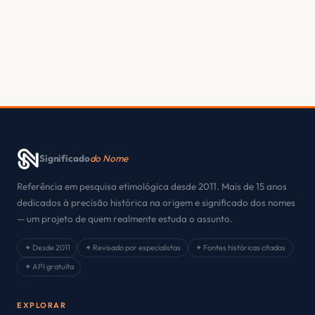
Significado
do Nome
Referência em pesquisa etimológica desde 2011. Mais de 15 anos
dedicados à precisão histórica na origem e significado dos nomes
— um projeto de quem realmente estuda o assunto.
✦ Desde 2011
✦ Revisado por especialistas
✦ Fontes históricas citadas
✦ API gratuita
EXPLORAR