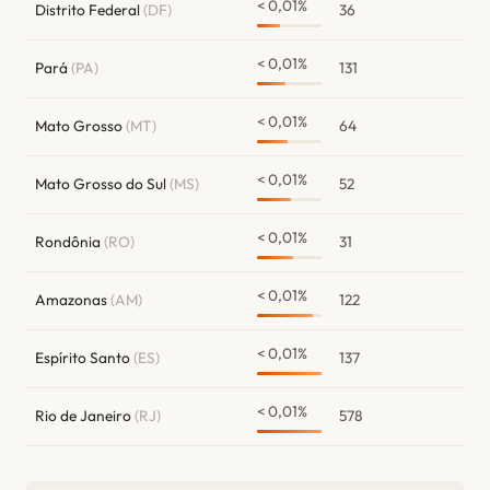
< 0,01%
Distrito Federal
(DF)
36
< 0,01%
Pará
(PA)
131
< 0,01%
Mato Grosso
(MT)
64
< 0,01%
Mato Grosso do Sul
(MS)
52
< 0,01%
Rondônia
(RO)
31
< 0,01%
Amazonas
(AM)
122
< 0,01%
Espírito Santo
(ES)
137
< 0,01%
Rio de Janeiro
(RJ)
578