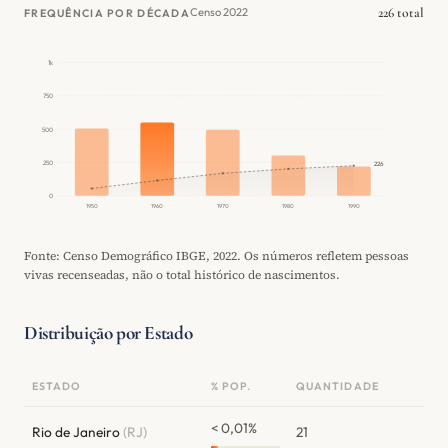
226 total
Censo 2022
FREQUÊNCIA POR DÉCADA
1k
750
500
250
226
0
1950
1960
1970
1980
1990
Fonte: Censo Demográfico IBGE, 2022. Os números refletem pessoas
vivas recenseadas, não o total histórico de nascimentos.
Distribuição por Estado
ESTADO
% POP.
QUANTIDADE
< 0,01%
Rio de Janeiro
(RJ)
21