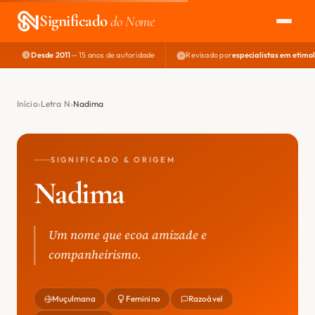
Significado
do Nome
Desde 2011
— 15 anos de autoridade
Revisado por
especialistas em etimo
EXPLORAR
NOME PERFEITO
Início
Letra N
Nadima
ÁREA DO DEV
SIGNIFICADO & ORIGEM
Nadima
Um nome que ecoa amizade e
companheirismo.
Muçulmana
Feminino
Razoável