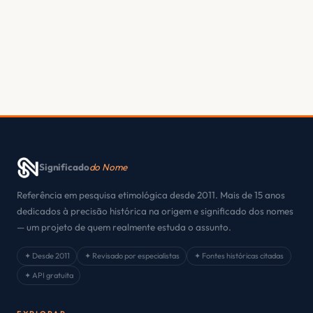
Significado
do Nome
Referência em pesquisa etimológica desde 2011. Mais de 15 anos
dedicados à precisão histórica na origem e significado dos nomes
— um projeto de quem realmente estuda o assunto.
✦ Desde 2011
✦ Revisado por especialistas
✦ Fontes históricas citadas
✦ API gratuita