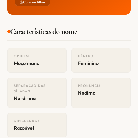
Compartilhar
Características do nome
ORIGEM
GÊNERO
Muçulmana
Feminino
SEPARAÇÃO DAS
PRONÚNCIA
SÍLABAS
Nadima
Na-di-ma
DIFICULDADE
Razoável