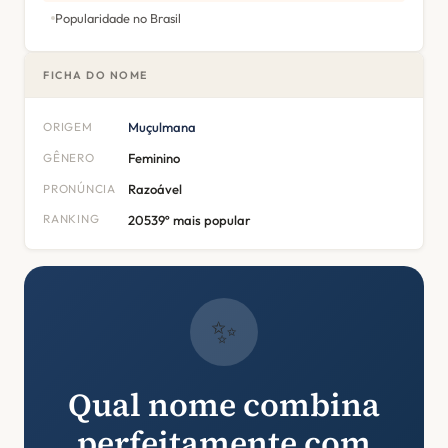
Popularidade no Brasil
FICHA DO NOME
ORIGEM
Muçulmana
GÊNERO
Feminino
PRONÚNCIA
Razoável
RANKING
20539º mais popular
✨
Qual nome combina
perfeitamente com