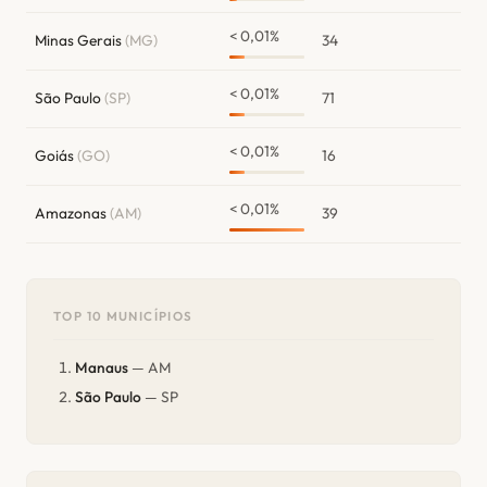
< 0,01%
Minas Gerais
(MG)
34
< 0,01%
São Paulo
(SP)
71
< 0,01%
Goiás
(GO)
16
< 0,01%
Amazonas
(AM)
39
TOP 10 MUNICÍPIOS
Manaus
— AM
São Paulo
— SP