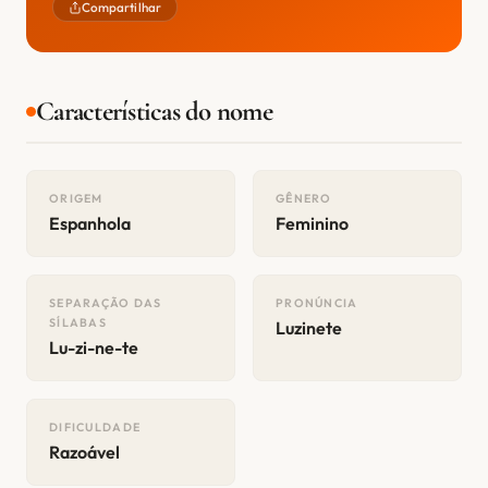
Compartilhar
Características do nome
ORIGEM
GÊNERO
Espanhola
Feminino
SEPARAÇÃO DAS
PRONÚNCIA
SÍLABAS
Luzinete
Lu-zi-ne-te
DIFICULDADE
Razoável