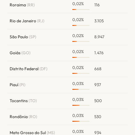
0,02%
Roraima
(RR)
116
0,02%
Rio de Janeiro
(RJ)
3.105
0,02%
São Paulo
(SP)
8.947
0,02%
Goiás
(GO)
1.476
0,02%
Distrito Federal
(DF)
668
0,03%
Piauí
(PI)
937
0,03%
Tocantins
(TO)
500
0,03%
Rondônia
(RO)
530
0,03%
Mato Grosso do Sul
(MS)
934