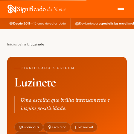
Significado
do Nome
Desde 2011
— 15 anos de autoridade
Revisado por
especialistas em etimo
EXPLORAR
NOME PERFEITO
Início
Letra L
Luzinete
ÁREA DO DEV
SIGNIFICADO & ORIGEM
Luzinete
Uma escolha que brilha intensamente e
inspira positividade.
Espanhola
Feminino
Razoável