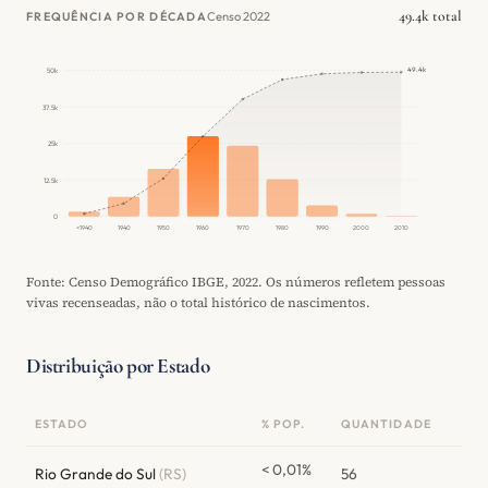
49.4k total
Censo 2022
FREQUÊNCIA POR DÉCADA
49.4k
50k
37.5k
25k
12.5k
0
<1940
1940
1950
1960
1970
1980
1990
2000
2010
Fonte: Censo Demográfico IBGE, 2022. Os números refletem pessoas
vivas recenseadas, não o total histórico de nascimentos.
Distribuição por Estado
ESTADO
% POP.
QUANTIDADE
< 0,01%
Rio Grande do Sul
(RS)
56