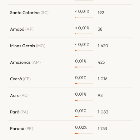
< 0,01%
Santa Catarina
(SC)
192
< 0,01%
Amapá
(AP)
38
< 0,01%
Minas Gerais
(MG)
1.420
0,01%
Amazonas
(AM)
425
0,01%
Ceará
(CE)
1.016
0,01%
Acre
(AC)
98
0,01%
Pará
(PA)
1.083
0,02%
Paraná
(PR)
1.753