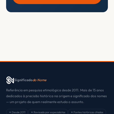
Significado
do Nome
Referência em pesquisa etimológica desde 2011. Mais de 15 anos
dedicados à precisão histórica na origem e significado dos nomes
— um projeto de quem realmente estuda o assunto.
✦ Desde 2011
✦ Revisado por especialistas
✦ Fontes históricas citadas