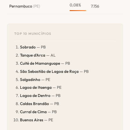
0,08%
Pernambuco
(PE)
7.156
TOP 10 MUNICÍPIOS
Sobrado
— PB
Tanque d'Arca
— AL
Cuité de Mamanguape
— PB
São Sebastião de Lagoa de Roça
— PB
Salgadinho
— PE
Lagoa de Itaenga
— PE
Lagoa de Dentro
— PB
Caldas Brandão
— PB
Curral de Cima
— PB
Buenos Aires
— PE