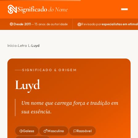
Significado
do Nome
Desde 2011
— 15 anos de autoridade
Revisado por
especialistas em etimo
EXPLORAR
NOME PERFEITO
Início
Letra L
Luyd
ÁREA DO DEV
SIGNIFICADO & ORIGEM
Luyd
Um nome que carrega força e tradição em
sua essência.
Galesa
Masculino
Razoável