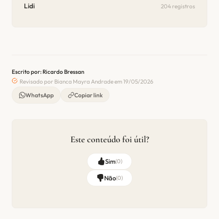
Lidi
204 registros
Escrito por: Ricardo Bressan
Revisado por Bianca Mayra Andrade em 19/05/2026
WhatsApp
Copiar link
Este conteúdo foi útil?
Sim
(
0
)
Não
(
0
)