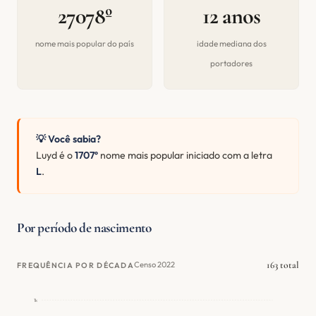
27078º
12 anos
nome mais popular do país
idade mediana dos
portadores
💡 Você sabia?
Luyd é o
1707º
nome mais popular iniciado com a letra
L
.
Por período de nascimento
163 total
Censo 2022
FREQUÊNCIA POR DÉCADA
1k