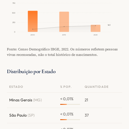
750
500
250
163
0
2000
2010
2020
Fonte: Censo Demográfico IBGE, 2022. Os números refletem pessoas
vivas recenseadas, não o total histórico de nascimentos.
Distribuição por Estado
ESTADO
% POP.
QUANTIDADE
< 0,01%
Minas Gerais
(MG)
21
< 0,01%
São Paulo
(SP)
37