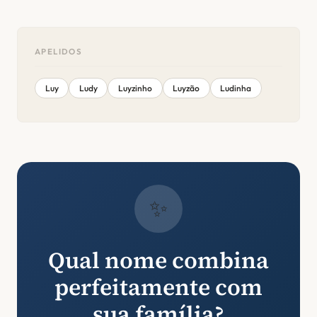
APELIDOS
Luy
Ludy
Luyzinho
Luyzão
Ludinha
✨
Qual nome combina
perfeitamente com
sua família?