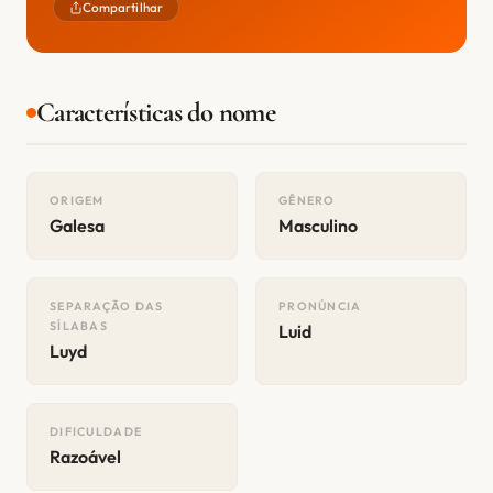
Compartilhar
Características do nome
ORIGEM
GÊNERO
Galesa
Masculino
SEPARAÇÃO DAS
PRONÚNCIA
SÍLABAS
Luid
Luyd
DIFICULDADE
Razoável