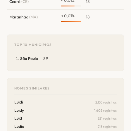
< 0,01%
Ceará
(CE)
18
< 0,01%
Maranhão
(MA)
18
TOP 10 MUNICÍPIOS
São Paulo
— SP
NOMES SIMILARES
Luidi
2.155 registros
Luidy
1.605 registros
Luid
821 registros
Ludio
213 registros