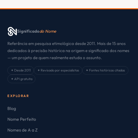
Significado
do Nome
Referência em pesquisa etimológica desde 2011. Mais de 15 anos
dedicados à precisão histórica na origem e significado dos nomes
— um projeto de quem realmente estuda o assunto.
✦ Desde 2011
✦ Revisado por especialistas
✦ Fontes históricas citadas
✦ API gratuita
EXPLORAR
Blog
Nome Perfeito
Nomes de A a Z