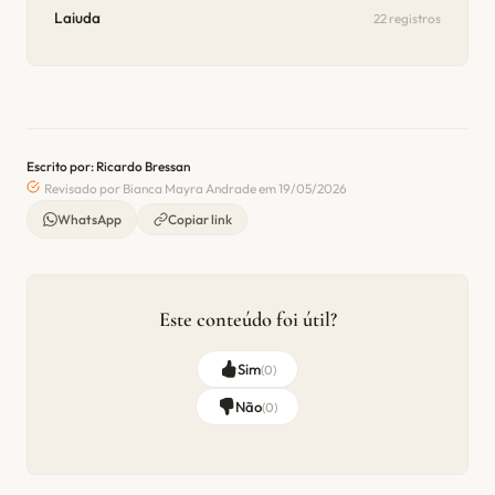
Laiuda
22 registros
Escrito por: Ricardo Bressan
Revisado por Bianca Mayra Andrade em 19/05/2026
WhatsApp
Copiar link
Este conteúdo foi útil?
Sim
(
0
)
Não
(
0
)