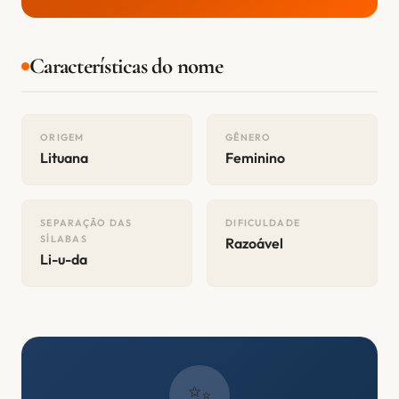
Características do nome
ORIGEM
GÊNERO
Lituana
Feminino
SEPARAÇÃO DAS
DIFICULDADE
SÍLABAS
Razoável
Li-u-da
✨