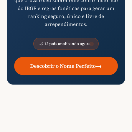
que cruza o seu sobrenome com o histórico
do IBGE e regras fonéticas para gerar um
ranking seguro, único e livre de
arrependimentos.
🌙 12 pais analisando agora
→
Descobrir o Nome Perfeito