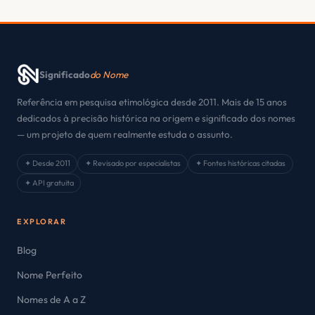
Significado
do Nome
Referência em pesquisa etimológica desde 2011. Mais de 15 anos
dedicados à precisão histórica na origem e significado dos nomes
— um projeto de quem realmente estuda o assunto.
✦ Desde 2011
✦ Revisado por especialistas
✦ Fontes históricas citadas
✦ API gratuita
EXPLORAR
Blog
Nome Perfeito
Nomes de A a Z