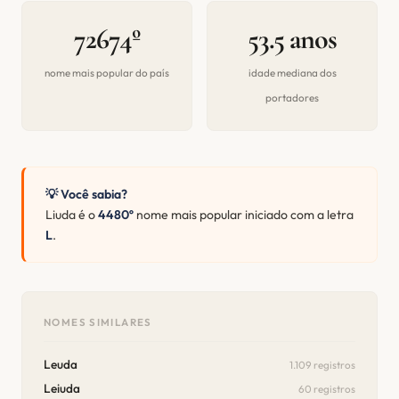
72674º
53.5 anos
nome mais popular do país
idade mediana dos
portadores
💡 Você sabia?
Liuda é o
4480º
nome mais popular iniciado com a letra
L
.
NOMES SIMILARES
Leuda
1.109 registros
Leiuda
60 registros