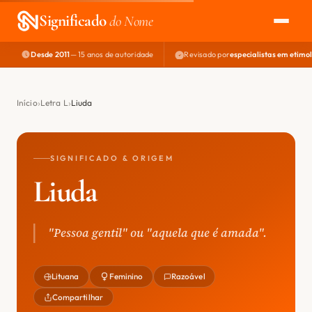
Significado
do Nome
Desde 2011
— 15 anos de autoridade
Revisado por
especialistas em etimo
EXPLORAR
NOME PERFEITO
Início
Letra L
Liuda
ÁREA DO DEV
SIGNIFICADO & ORIGEM
Liuda
"Pessoa gentil" ou "aquela que é amada".
Lituana
Feminino
Razoável
Compartilhar