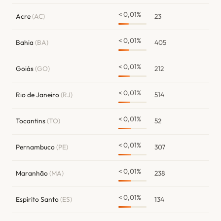
< 0,01%
Acre
(AC)
23
< 0,01%
Bahia
(BA)
405
< 0,01%
Goiás
(GO)
212
< 0,01%
Rio de Janeiro
(RJ)
514
< 0,01%
Tocantins
(TO)
52
< 0,01%
Pernambuco
(PE)
307
< 0,01%
Maranhão
(MA)
238
< 0,01%
Espírito Santo
(ES)
134