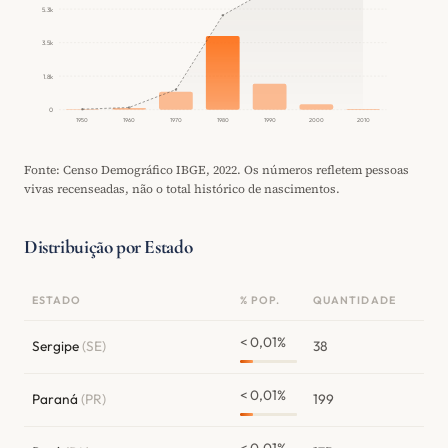
5.3k
3.5k
1.8k
0
1950
1960
1970
1980
1990
2000
2010
Fonte: Censo Demográfico IBGE, 2022. Os números refletem pessoas
vivas recenseadas, não o total histórico de nascimentos.
Distribuição por Estado
ESTADO
% POP.
QUANTIDADE
< 0,01%
Sergipe
(SE)
38
< 0,01%
Paraná
(PR)
199
< 0,01%