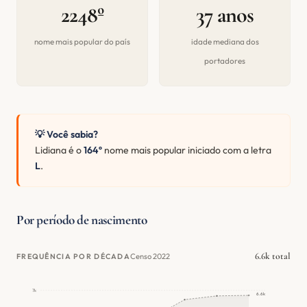
2248º
37 anos
nome mais popular do país
idade mediana dos
portadores
💡 Você sabia?
Lidiana é o
164º
nome mais popular iniciado com a letra
L
.
Por período de nascimento
6.6k total
Censo 2022
FREQUÊNCIA POR DÉCADA
7k
6.6k