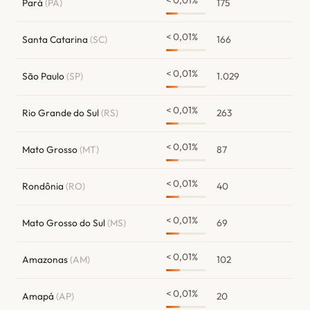
Pará
(PA)
175
< 0,01%
Santa Catarina
(SC)
166
< 0,01%
São Paulo
(SP)
1.029
< 0,01%
Rio Grande do Sul
(RS)
263
< 0,01%
Mato Grosso
(MT)
87
< 0,01%
Rondônia
(RO)
40
< 0,01%
Mato Grosso do Sul
(MS)
69
< 0,01%
Amazonas
(AM)
102
< 0,01%
Amapá
(AP)
20