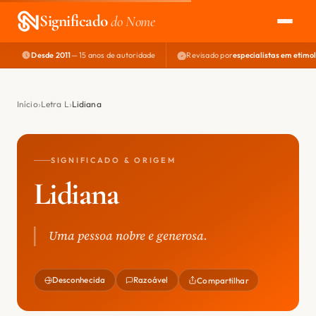
Significado
do Nome
Desde 2011
— 15 anos de autoridade
Revisado por
especialistas em etimo
EXPLORAR
NOME PERFEITO
Início
Letra L
Lidiana
ÁREA DO DEV
SIGNIFICADO & ORIGEM
Lidiana
Uma pessoa nobre e generosa.
Desconhecida
Razoável
Compartilhar