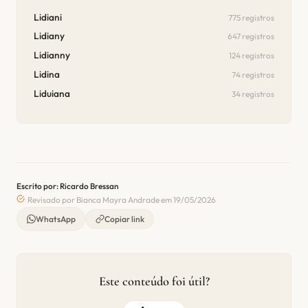
Lidiani
775 registros
Lidiany
647 registros
Lidianny
124 registros
Lidina
74 registros
Liduiana
34 registros
Escrito por: Ricardo Bressan
Revisado por Bianca Mayra Andrade em 19/05/2026
WhatsApp
Copiar link
Este conteúdo foi útil?