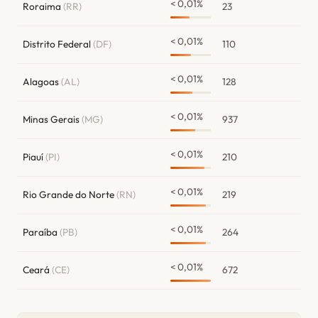
< 0,01%
Roraima
(RR)
23
< 0,01%
Distrito Federal
(DF)
110
< 0,01%
Alagoas
(AL)
128
< 0,01%
Minas Gerais
(MG)
937
< 0,01%
Piauí
(PI)
210
< 0,01%
Rio Grande do Norte
(RN)
219
< 0,01%
Paraíba
(PB)
264
< 0,01%
Ceará
(CE)
672