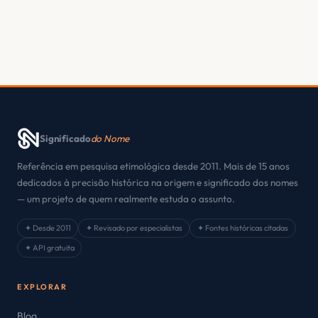
Significado
do Nome
Referência em pesquisa etimológica desde 2011. Mais de 15 anos
dedicados à precisão histórica na origem e significado dos nomes
— um projeto de quem realmente estuda o assunto.
✦ Desde 2011
✦ Revisado por especialistas
✦ Fontes históricas citadas
✦ API gratuita
EXPLORAR
Blog