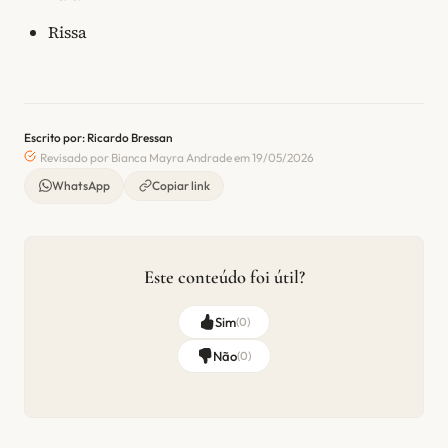
Rissa
Escrito por: Ricardo Bressan
Revisado por Bianca Mayra Andrade em 19/05/2026
WhatsApp
Copiar link
Este conteúdo foi útil?
Sim
(
0
)
Não
(
0
)