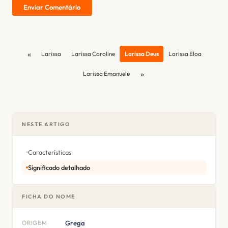
Enviar Comentário
«
Larissa
Larissa Caroline
Larissa Deus
Larissa Eloa
»
Larissa Emanuele
NESTE ARTIGO
Características
Significado detalhado
FICHA DO NOME
ORIGEM
Grega