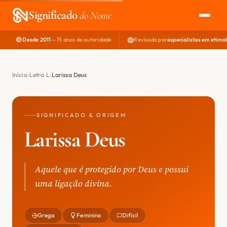
Significado
do Nome
Desde 2011
— 15 anos de autoridade
Revisado por
especialistas em etimo
EXPLORAR
NOME PERFEITO
Início
Letra L
Larissa Deus
ÁREA DO DEV
SIGNIFICADO & ORIGEM
Larissa Deus
Aquele que é protegido por Deus e possui
uma ligação divina.
Grega
Feminino
Difícil