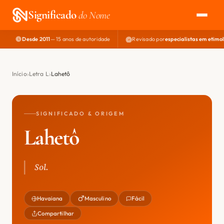
Significado
do Nome
Desde 2011
— 15 anos de autoridade
Revisado por
especialistas em etimo
EXPLORAR
NOME PERFEITO
Início
Letra L
Lahetô
ÁREA DO DEV
SIGNIFICADO & ORIGEM
Lahetô
Sol.
Havaiana
Masculino
Fácil
Compartilhar