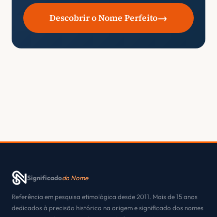
→
Descobrir o Nome Perfeito
Significado
do Nome
Referência em pesquisa etimológica desde 2011. Mais de 15 anos
dedicados à precisão histórica na origem e significado dos nomes