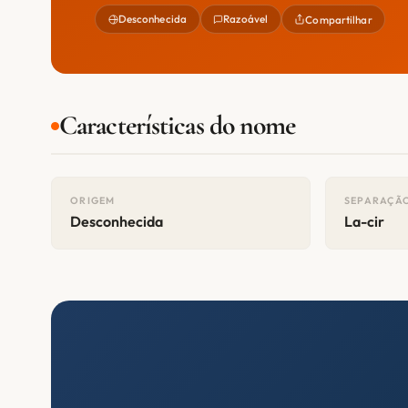
Desconhecida
Razoável
Compartilhar
Características do nome
ORIGEM
SEPARAÇÃO
Desconhecida
La-cir