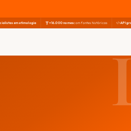
cialistas em etimologia
+16.000 nomes
com fontes históricas
API gr