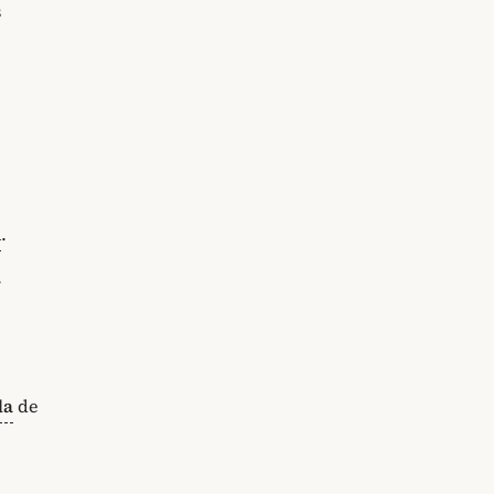
s
e
m
.
.
da
de