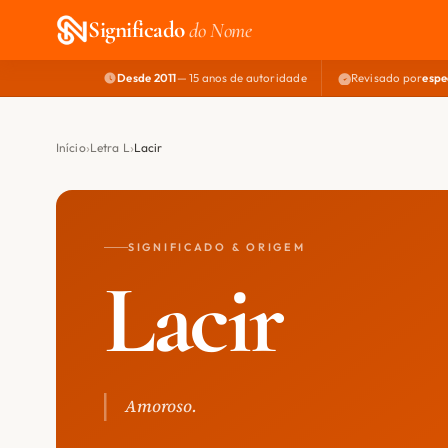
Significado
do Nome
Desde 2011
— 15 anos de autoridade
Revisado por
espe
Início
Letra L
Lacir
SIGNIFICADO & ORIGEM
Lacir
Amoroso.