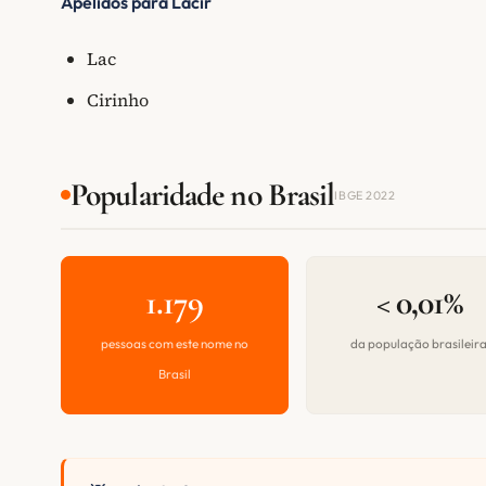
Apelidos para Lacir
Lac
Cirinho
Popularidade no Brasil
IBGE 2022
1.179
< 0,01%
pessoas com este nome no
da população brasileir
Brasil