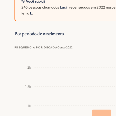
💡 Você sabia?
245 pessoas chamadas
Lacir
recenseadas em 2022 nascera
letra
L
.
Por período de nascimento
Censo 2022
FREQUÊNCIA POR DÉCADA
2k
1.5k
1k