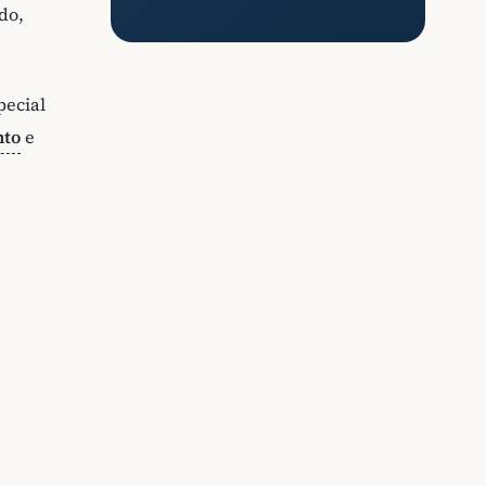
do,
pecial
nto
e