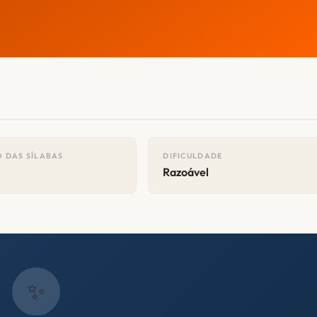
 DAS SÍLABAS
DIFICULDADE
Razoável
✨