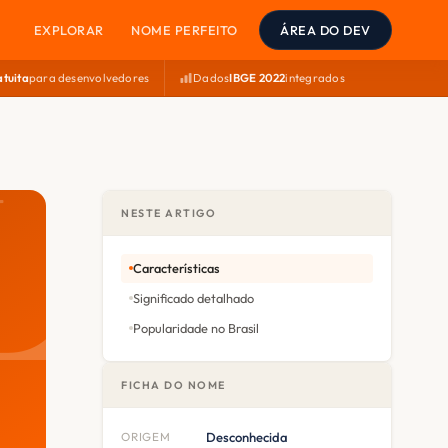
EXPLORAR
NOME PERFEITO
ÁREA DO DEV
atuita
para desenvolvedores
Dados
IBGE 2022
integrados
NESTE ARTIGO
Características
Significado detalhado
Popularidade no Brasil
FICHA DO NOME
ORIGEM
Desconhecida