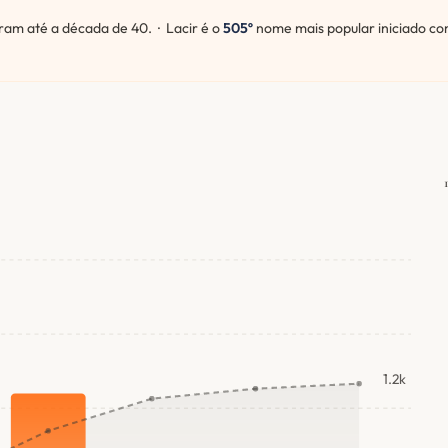
m até a década de 40. · Lacir é o
505º
nome mais popular iniciado co
1.2k