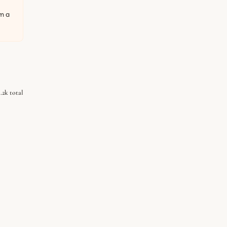
m a
1.2k total