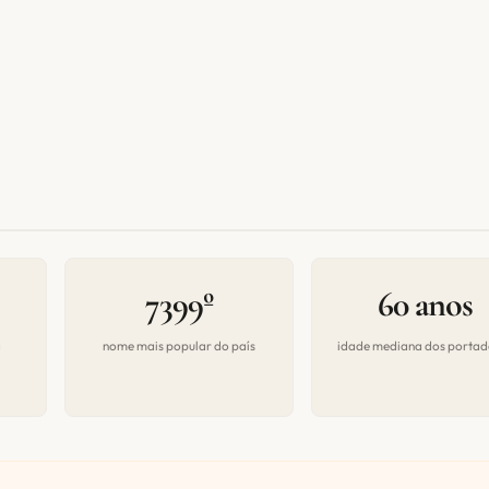
7399º
60 anos
a
nome mais popular do país
idade mediana dos portad