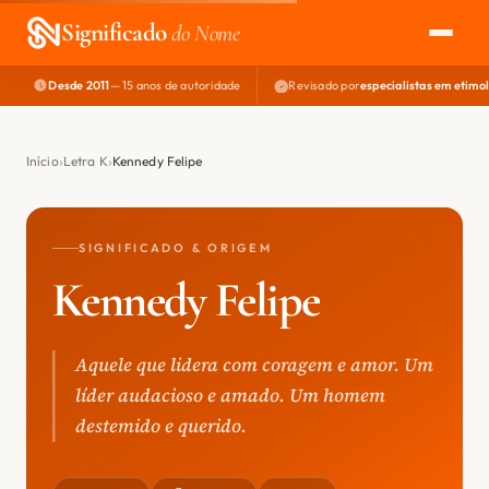
Significado
do Nome
Desde 2011
— 15 anos de autoridade
Revisado por
especialistas em etimo
EXPLORAR
NOME PERFEITO
Início
Letra K
Kennedy Felipe
ÁREA DO DEV
SIGNIFICADO & ORIGEM
Kennedy Felipe
Aquele que lidera com coragem e amor. Um
líder audacioso e amado. Um homem
destemido e querido.