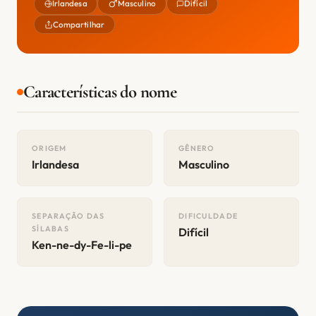
Irlandesa
Masculino
Difícil
Compartilhar
Características do nome
ORIGEM
GÊNERO
Irlandesa
Masculino
SEPARAÇÃO DAS
DIFICULDADE
SÍLABAS
Difícil
Ken-ne-dy-Fe-li-pe