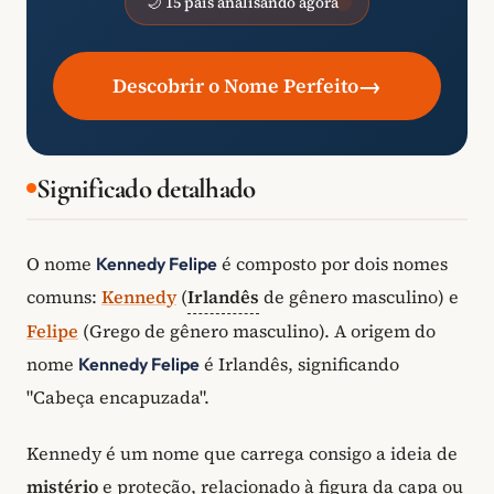
🌙 15 pais analisando agora
→
Descobrir o Nome Perfeito
Significado detalhado
O nome
é composto por dois nomes
Kennedy Felipe
comuns:
Kennedy
(
Irlandês
de gênero masculino) e
Felipe
(Grego de gênero masculino). A origem do
nome
é Irlandês, significando
Kennedy Felipe
"Cabeça encapuzada".
Kennedy é um nome que carrega consigo a ideia de
mistério
e proteção, relacionado à figura da capa ou