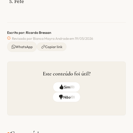
Fefe
Escrito por: Ricardo Bressan
Revisado por Bianca Mayra Andrade em 19/05/2026
WhatsApp
Copiar link
Este conteúdo foi útil?
Sim
(
0
)
Não
(
0
)