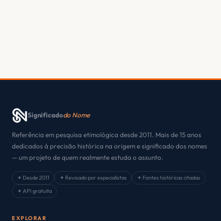
Significado
do Nome
Referência em pesquisa etimológica desde 2011. Mais de 15 anos
dedicados à precisão histórica na origem e significado dos nomes
— um projeto de quem realmente estuda o assunto.
✦ Desde 2011
✦ Revisado por especialistas
✦ Fontes históricas citadas
✦ API gratuita
EXPLORAR