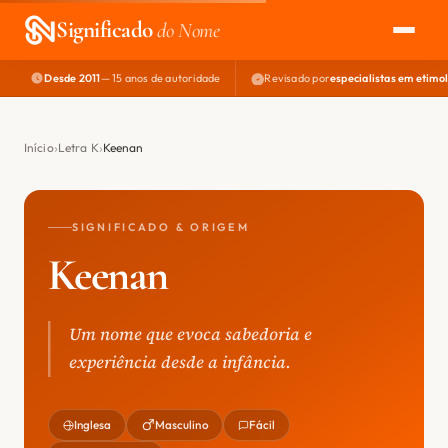
Significado
do Nome
Desde 2011
— 15 anos de autoridade
Revisado por
especialistas em etimo
EXPLORAR
NOME PERFEITO
Início
Letra K
Keenan
ÁREA DO DEV
SIGNIFICADO & ORIGEM
Keenan
Um nome que evoca sabedoria e
experiência desde a infância.
Inglesa
Masculino
Fácil