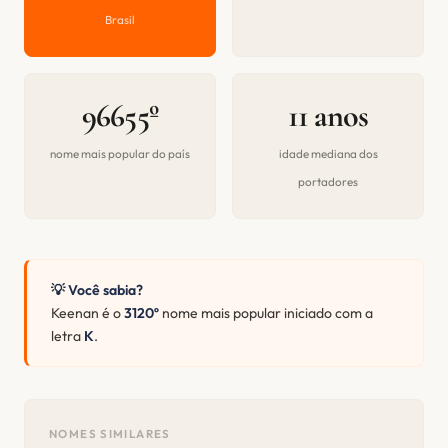
Brasil
96655º
11 anos
nome mais popular do país
idade mediana dos
portadores
💡 Você sabia?
Keenan é o
3120º
nome mais popular iniciado com a
letra
K
.
NOMES SIMILARES