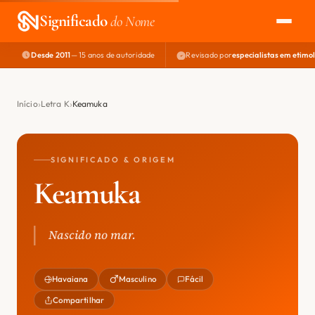
Significado
do Nome
Desde 2011
— 15 anos de autoridade
Revisado por
especialistas em etimo
EXPLORAR
NOME PERFEITO
Início
Letra K
Keamuka
ÁREA DO DEV
SIGNIFICADO & ORIGEM
Keamuka
Nascido no mar.
Havaiana
Masculino
Fácil
Compartilhar