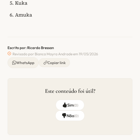
Kuka
Amuka
Escrito por: Ricardo Bressan
Revisado por Bianca Mayra Andrade em 19/05/2026
WhatsApp
Copiar link
Este conteúdo foi útil?
Sim
(
0
)
Não
(
0
)