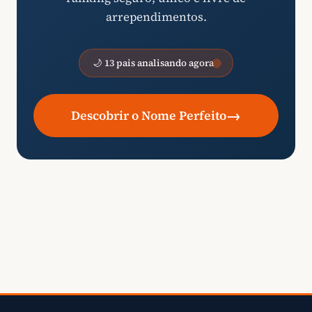
arrependimentos.
🌙 13 pais analisando agora
→
Descobrir o Nome Perfeito