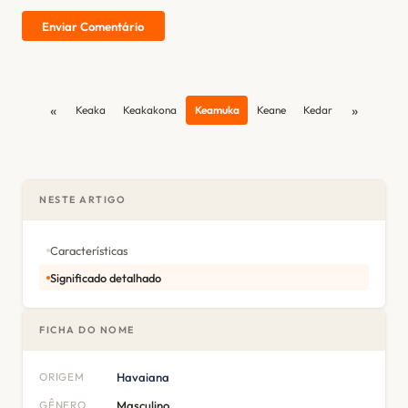
Enviar Comentário
«
»
Keaka
Keakakona
Keamuka
Keane
Kedar
NESTE ARTIGO
Características
Significado detalhado
FICHA DO NOME
ORIGEM
Havaiana
GÊNERO
Masculino