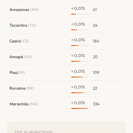
< 0,01%
Amazonas
(AM)
61
< 0,01%
Tocantins
(TO)
24
< 0,01%
Ceará
(CE)
184
< 0,01%
Amapá
(AP)
20
< 0,01%
Piauí
(PI)
109
< 0,01%
Roraima
(RR)
22
< 0,01%
Maranhão
(MA)
334
TOP 10 MUNICÍPIOS