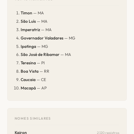
Timon
— MA
São Luís
— MA
Imperatriz
— MA
Governador Valadares
— MG
Ipatinga
— MG
São José de Ribamar
— MA
Teresina
— PI
Boa Vista
— RR
Caucaia
— CE
Macapá
— AP
NOMES SIMILARES
Kairon
2.120 registros