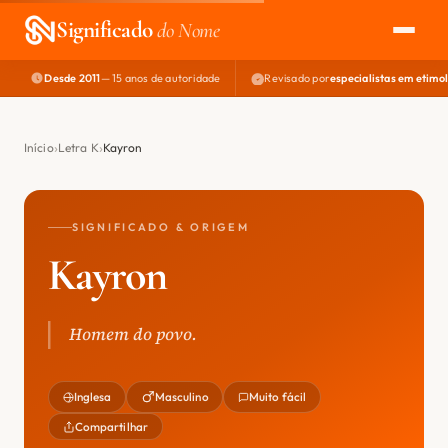
Significado
do Nome
Desde 2011
— 15 anos de autoridade
Revisado por
especialistas em etimo
EXPLORAR
NOME PERFEITO
Início
Letra K
Kayron
ÁREA DO DEV
SIGNIFICADO & ORIGEM
Kayron
Homem do povo.
Inglesa
Masculino
Muito fácil
Compartilhar