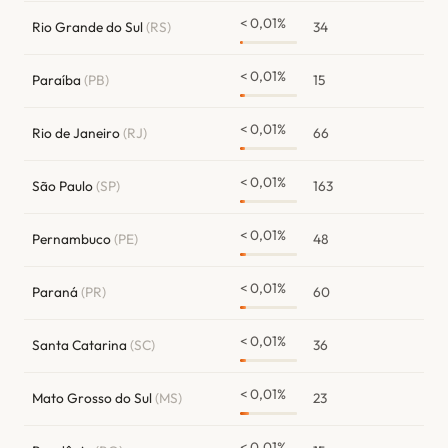
< 0,01%
Rio Grande do Sul
(RS)
34
< 0,01%
Paraíba
(PB)
15
< 0,01%
Rio de Janeiro
(RJ)
66
< 0,01%
São Paulo
(SP)
163
< 0,01%
Pernambuco
(PE)
48
< 0,01%
Paraná
(PR)
60
< 0,01%
Santa Catarina
(SC)
36
< 0,01%
Mato Grosso do Sul
(MS)
23
< 0,01%