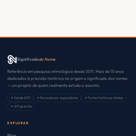
Significado
do Nome
Referência em pesquisa etimológica desde 2011. Mais de 15 anos
dedicados à precisão histórica na origem e significado dos nomes
— um projeto de quem realmente estuda o assunto.
✦ Desde 2011
✦ Revisado por especialistas
✦ Fontes históricas citadas
✦ API gratuita
EXPLORAR
Blog