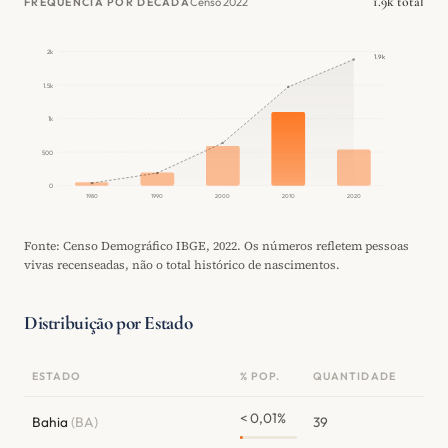
1.9k total
Censo 2022
FREQUÊNCIA POR DÉCADA
2k
1.9k
1.5k
1k
500
0
1980
1990
2000
2010
2020
Fonte: Censo Demográfico IBGE, 2022. Os números refletem pessoas
vivas recenseadas, não o total histórico de nascimentos.
Distribuição por Estado
ESTADO
% POP.
QUANTIDADE
< 0,01%
Bahia
(BA)
39