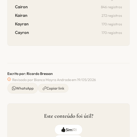
Cairon
846 registros
Kairan
272 registros
Kayran
170 registros
Cayron
170 registros
Escrito por: Ricardo Bressan
Revisado por Bianca Mayra Andrade em 19/05/2026
WhatsApp
Copiar link
Este conteúdo foi útil?
Sim
(
0
)