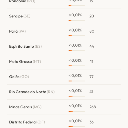
Rondônia
(RO)
15
< 0,01%
Sergipe
(SE)
20
< 0,01%
Pará
(PA)
80
< 0,01%
Espírito Santo
(ES)
44
< 0,01%
Mato Grosso
(MT)
41
< 0,01%
Goiás
(GO)
77
< 0,01%
Rio Grande do Norte
(RN)
41
< 0,01%
Minas Gerais
(MG)
268
< 0,01%
Distrito Federal
(DF)
36