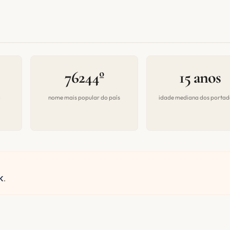
76244º
15 anos
a
nome mais popular do país
idade mediana dos portad
K
.