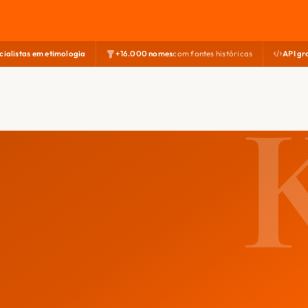
cialistas em etimologia
+16.000 nomes
com fontes históricas
API gr