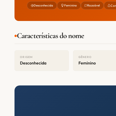
Desconhecida
Feminino
Razoável
Com
Características do nome
ORIGEM
GÊNERO
Desconhecida
Feminino