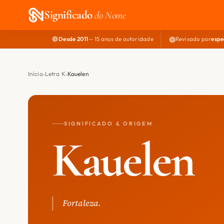
Significado
do Nome
Desde 2011
— 15 anos de autoridade
Revisado por
espe
Início
Letra K
Kauelen
SIGNIFICADO & ORIGEM
Kauelen
Fortaleza.