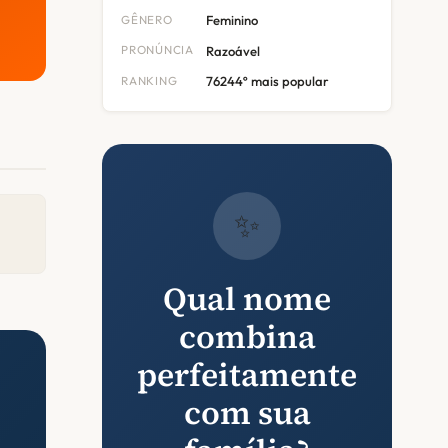
GÊNERO
Feminino
PRONÚNCIA
Razoável
RANKING
76244º mais popular
✨
Qual nome
combina
perfeitamente
com sua