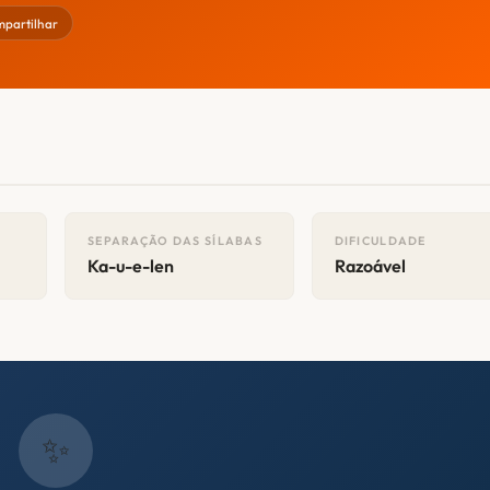
partilhar
SEPARAÇÃO DAS SÍLABAS
DIFICULDADE
Ka-u-e-len
Razoável
✨