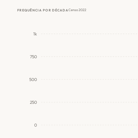
Censo 2022
FREQUÊNCIA POR DÉCADA
1k
750
500
250
0