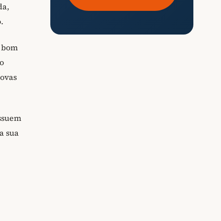
da,
.
e bom
so
novas
ossuem
a sua