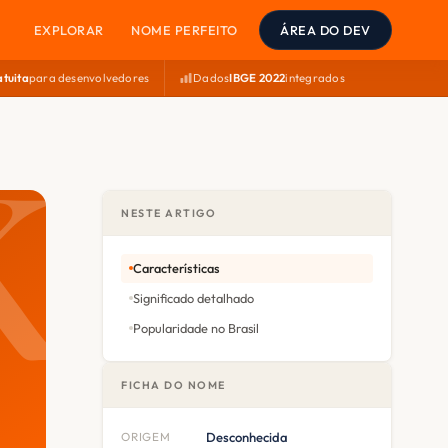
EXPLORAR
NOME PERFEITO
ÁREA DO DEV
atuita
para desenvolvedores
Dados
IBGE 2022
integrados
NESTE ARTIGO
Características
Significado detalhado
Popularidade no Brasil
FICHA DO NOME
ORIGEM
Desconhecida