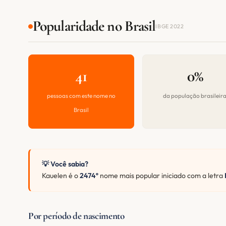
Popularidade no Brasil
IBGE 2022
41
0%
pessoas com este nome no
da população brasileir
Brasil
💡 Você sabia?
Kauelen é o
2474º
nome mais popular iniciado com a letra
Por período de nascimento