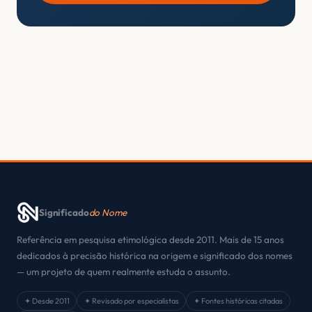
Significado
do Nome
Referência em pesquisa etimológica desde 2011. Mais de 15 anos
dedicados à precisão histórica na origem e significado dos nomes
— um projeto de quem realmente estuda o assunto.
✦ Desde 2011
✦ Revisado por especialistas
✦ Fontes históricas citadas