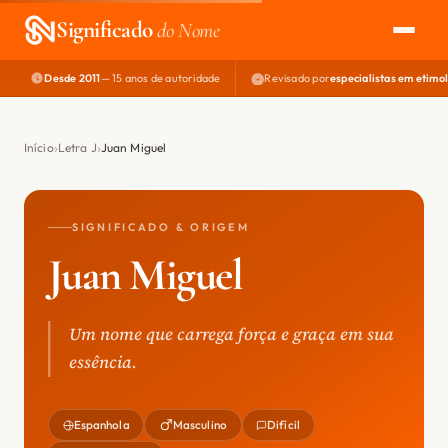
Significado
do Nome
Desde 2011
— 15 anos de autoridade
Revisado por
especialistas em etimo
EXPLORAR
NOME PERFEITO
Início
Letra J
Juan Miguel
ÁREA DO DEV
SIGNIFICADO & ORIGEM
Juan Miguel
Um nome que carrega força e graça em sua
essência.
Espanhola
Masculino
Difícil