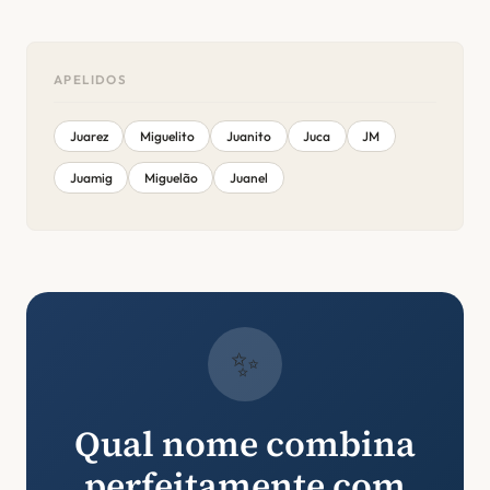
APELIDOS
Juarez
Miguelito
Juanito
Juca
JM
Juamig
Miguelão
Juanel
✨
Qual nome combina
perfeitamente com