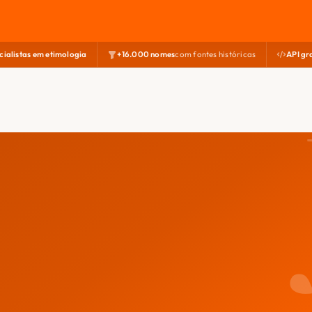
cialistas em etimologia
+16.000 nomes
com fontes históricas
API gr