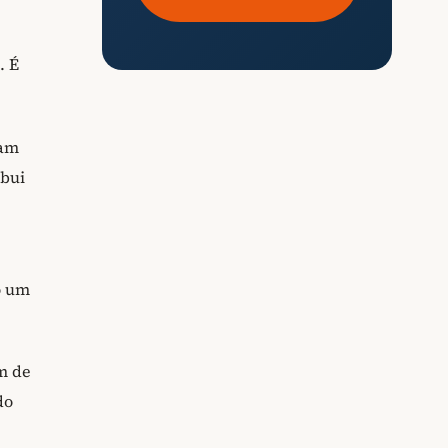
. É
jam
ibui
o um
m de
do