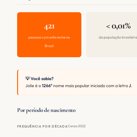
421
< 0,01%
pessoas com este nome no
da população brasileir
Brasil
💡 Você sabia?
Jolie é o
1266º
nome mais popular iniciado com a letra
J
.
Por período de nascimento
Censo 2022
FREQUÊNCIA POR DÉCADA