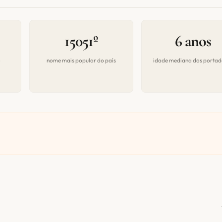
15051º
6 anos
a
nome mais popular do país
idade mediana dos portad