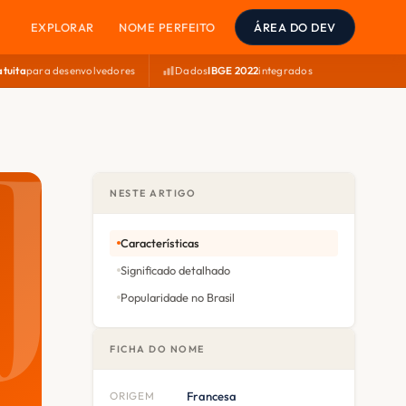
EXPLORAR
NOME PERFEITO
ÁREA DO DEV
atuita
para desenvolvedores
Dados
IBGE 2022
integrados
NESTE ARTIGO
Características
Significado detalhado
Popularidade no Brasil
FICHA DO NOME
ORIGEM
Francesa