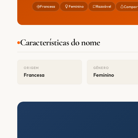
Francesa
Feminino
Razoável
Compart
Características do nome
ORIGEM
GÊNERO
Francesa
Feminino