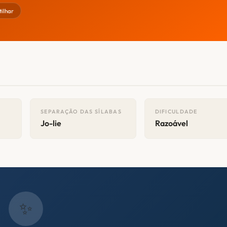
ilhar
SEPARAÇÃO DAS SÍLABAS
DIFICULDADE
Jo-lie
Razoável
✨