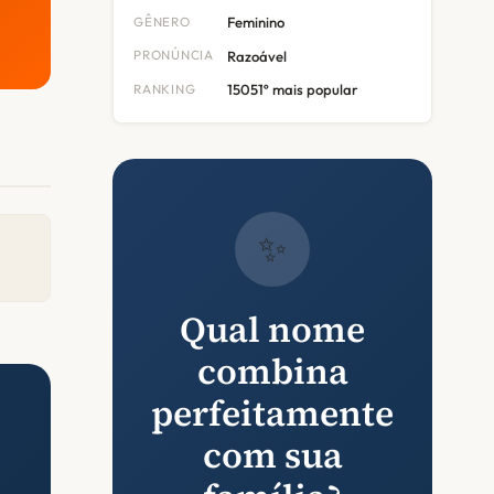
GÊNERO
Feminino
PRONÚNCIA
Razoável
RANKING
15051º mais popular
✨
Qual nome
combina
perfeitamente
com sua