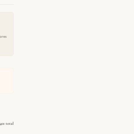
ores
401 total