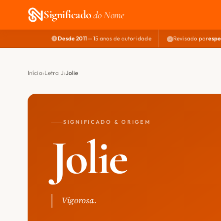
Significado
do Nome
Desde 2011
— 15 anos de autoridade
Revisado por
espe
Início
Letra J
Jolie
SIGNIFICADO & ORIGEM
Jolie
Vigorosa.