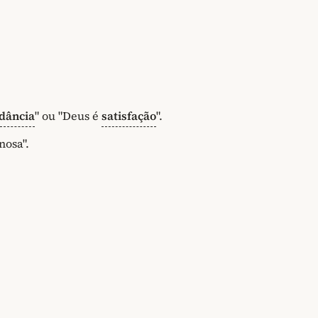
dância
" ou "Deus é
satisfação
".
nosa".