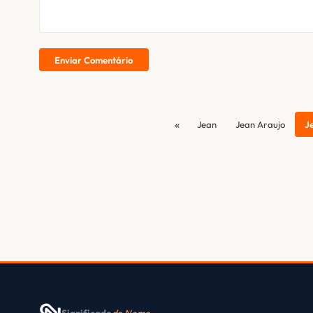
Enviar Comentário
«
Jean
Jean Araujo
J