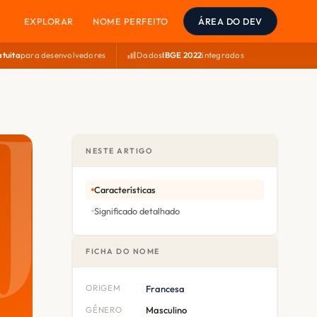
EXPLORAR
NOME PERFEITO
ÁREA DO DEV
atuita
para desenvolvedores
Dados
IBGE 2022
integrados
NESTE ARTIGO
Características
Significado detalhado
FICHA DO NOME
ORIGEM
Francesa
GÊNERO
Masculino