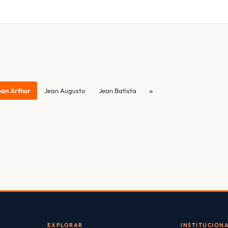
»
ean Arthur
Jean Augusto
Jean Batista
EXPLORAR
INSTITUCION