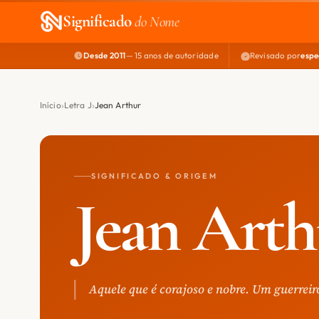
Significado
do Nome
Desde 2011
— 15 anos de autoridade
Revisado por
espe
Início
Letra J
Jean Arthur
SIGNIFICADO & ORIGEM
Jean Arth
Aquele que é corajoso e nobre. Um guerreir