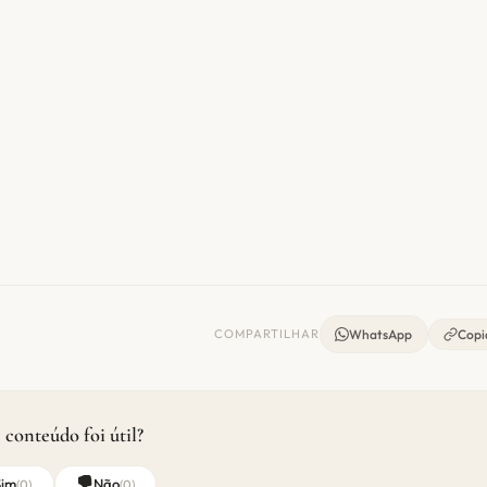
COMPARTILHAR
WhatsApp
Copia
 conteúdo foi útil?
Sim
Não
(
0
)
(
0
)