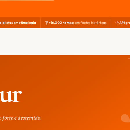
cialistas em etimologia
+16.000 nomes
com fontes históricas
API gr
ur
o forte e destemido.