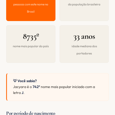
pessoas com este nome no
da população brasileira
Brasil
8735º
33 anos
nome mais popular do país
idade mediana dos
portadores
💡 Você sabia?
Jacyara é o
742º
nome mais popular iniciado com a
letra
J
.
Por período de nascimento