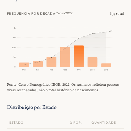
895 total
Censo 2022
FREQUÊNCIA POR DÉCADA
1k
895
750
500
250
0
1950
1960
1970
1980
1990
2000
2010
Fonte: Censo Demográfico IBGE, 2022. Os números refletem pessoas
vivas recenseadas, não o total histórico de nascimentos.
Distribuição por Estado
ESTADO
% POP.
QUANTIDADE