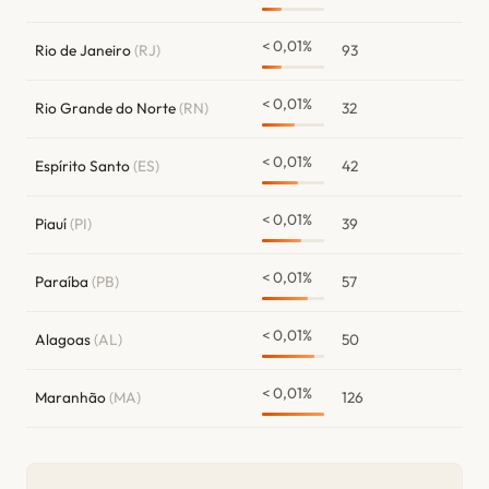
< 0,01%
Rio de Janeiro
(RJ)
93
< 0,01%
Rio Grande do Norte
(RN)
32
< 0,01%
Espírito Santo
(ES)
42
< 0,01%
Piauí
(PI)
39
< 0,01%
Paraíba
(PB)
57
< 0,01%
Alagoas
(AL)
50
< 0,01%
Maranhão
(MA)
126