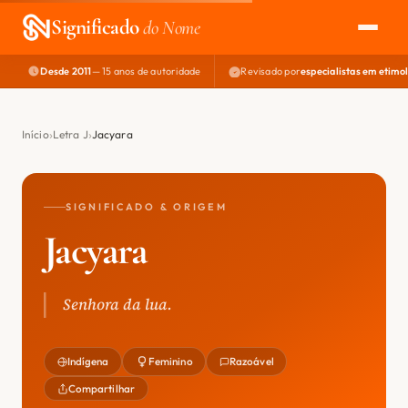
Significado
do Nome
Desde 2011
— 15 anos de autoridade
Revisado por
especialistas em etimo
EXPLORAR
NOME PERFEITO
Início
Letra J
Jacyara
ÁREA DO DEV
SIGNIFICADO & ORIGEM
Jacyara
Senhora da lua.
Indígena
Feminino
Razoável
Compartilhar