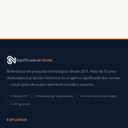
Significado
do Nome
Referência em pesquisa etimológica desde 2011. Mais de 15 anos
dedicados à precisão histórica na origem e significado dos nomes
— um projeto de quem realmente estuda o assunto.
✦ Desde 2011
✦ Revisado por especialistas
✦ Fontes históricas citadas
✦ API gratuita
EXPLORAR