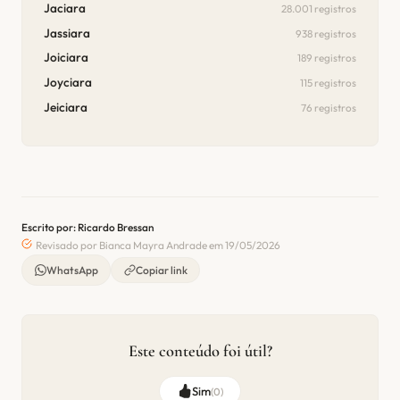
Jaciara
28.001 registros
Jassiara
938 registros
Joiciara
189 registros
Joyciara
115 registros
Jeiciara
76 registros
Escrito por: Ricardo Bressan
Revisado por Bianca Mayra Andrade em 19/05/2026
WhatsApp
Copiar link
Este conteúdo foi útil?
Sim
(
0
)