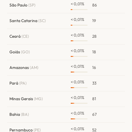
< 0,01%
São Paulo
(SP)
86
< 0,01%
Santa Catarina
(SC)
19
< 0,01%
Ceará
(CE)
28
< 0,01%
Goiás
(GO)
18
< 0,01%
Amazonas
(AM)
16
< 0,01%
Pará
(PA)
33
< 0,01%
Minas Gerais
(MG)
81
< 0,01%
Bahia
(BA)
67
< 0,01%
Pernambuco
(PE)
52