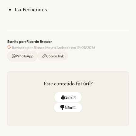
Isa Fernandes
Escrito por: Ricardo Bressan
Revisado por Bianca Mayra Andrade em 19/05/2026
WhatsApp
Copiar link
Este conteúdo foi útil?
Sim
(
0
)
Não
(
0
)