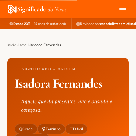
Significado
do Nome
Desde 2011
— 15 anos de autoridade
Revisado por
especialistas em etimo
EXPLORAR
NOME PERFEITO
Início
Letra I
Isadora Fernandes
ÁREA DO DEV
SIGNIFICADO & ORIGEM
Isadora Fernandes
Aquele que dá presentes, que é ousada e
corajosa.
Grega
Feminino
Difícil