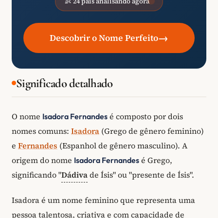
👶 24 pais analisando agora
→
Descobrir o Nome Perfeito
Significado detalhado
O nome
é composto por dois
Isadora Fernandes
nomes comuns:
Isadora
(Grego de gênero feminino)
e
Fernandes
(Espanhol de gênero masculino). A
origem do nome
é Grego,
Isadora Fernandes
significando "
Dádiva
de Ísis" ou "presente de Ísis".
Isadora é um nome feminino que representa uma
pessoa talentosa, criativa e com capacidade de