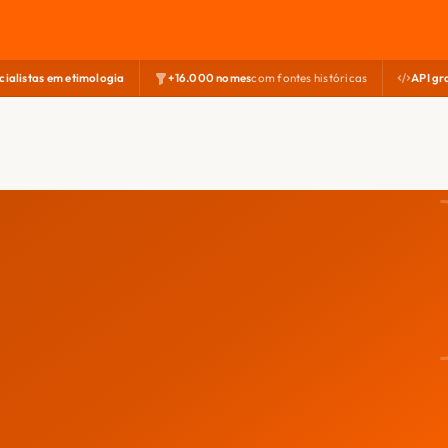
cialistas em etimologia
+16.000 nomes
com fontes históricas
API gr