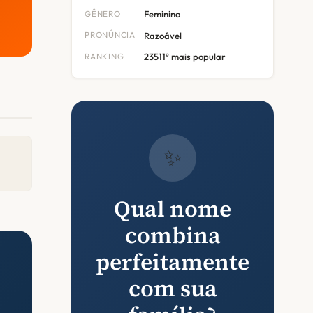
GÊNERO
Feminino
PRONÚNCIA
Razoável
RANKING
23511º mais popular
✨
Qual nome
combina
perfeitamente
com sua