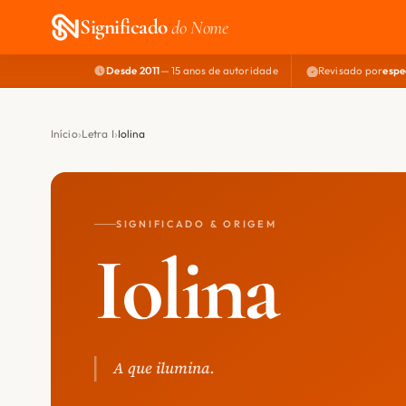
Significado
do Nome
Desde 2011
— 15 anos de autoridade
Revisado por
espe
Início
Letra I
Iolina
SIGNIFICADO & ORIGEM
Iolina
A que ilumina.