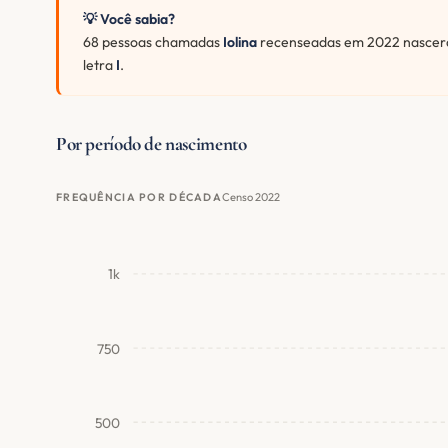
💡 Você sabia?
68 pessoas chamadas
Iolina
recenseadas em 2022 nasceram
letra
I
.
Por período de nascimento
Censo 2022
FREQUÊNCIA POR DÉCADA
1k
750
500