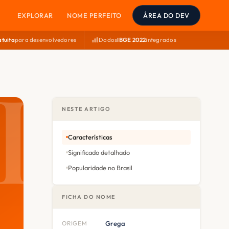
EXPLORAR
NOME PERFEITO
ÁREA DO DEV
atuita
para desenvolvedores
Dados
IBGE 2022
integrados
NESTE ARTIGO
Características
Significado detalhado
Popularidade no Brasil
FICHA DO NOME
ORIGEM
Grega