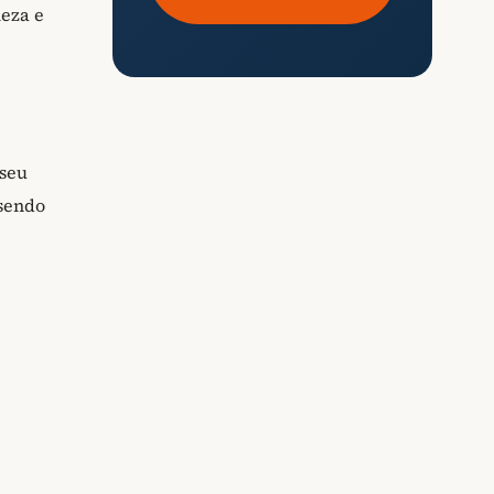
leza e
 seu
 sendo