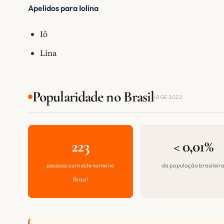
Apelidos para Iolina
Iô
Lina
Popularidade no Brasil
IBGE 2022
223
< 0,01%
pessoas com este nome no
da população brasileir
Brasil