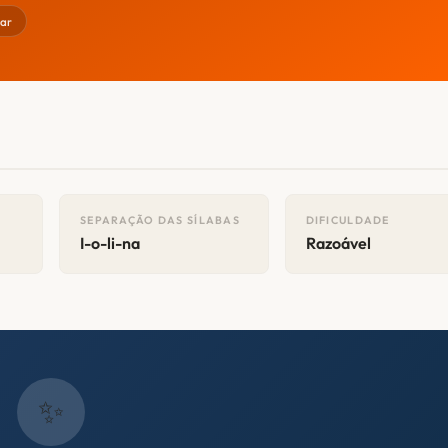
ar
SEPARAÇÃO DAS SÍLABAS
DIFICULDADE
I-o-li-na
Razoável
✨