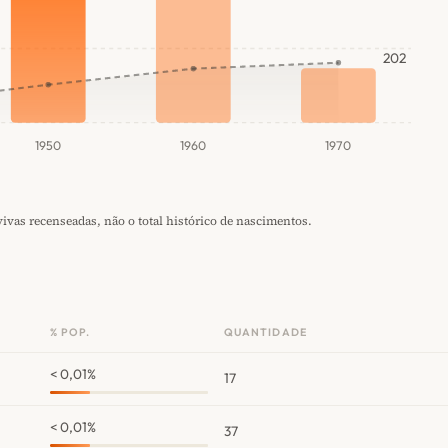
202
1950
1960
1970
vas recenseadas, não o total histórico de nascimentos.
% POP.
QUANTIDADE
< 0,01%
17
< 0,01%
37