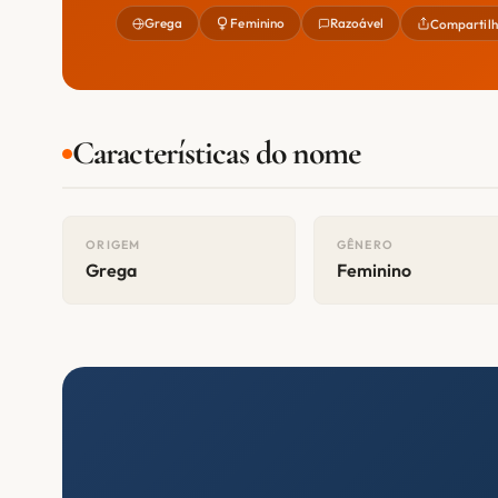
Grega
Feminino
Razoável
Compartilh
Características do nome
ORIGEM
GÊNERO
Grega
Feminino